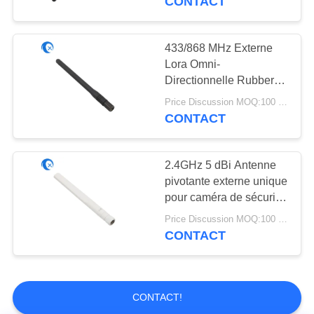
CONTACT
Assemblées de
câble coaxial de
433/868 MHz Externe
Lora Omni-
liaison de rf
Directionnelle Rubber
Ducky Antenne avec
Price Discussion MOQ:100 pièces
SMA mâle pour les
CONTACT
routeurs et les walkie-
18
talkies
Matériel de machine
2.4GHz 5 dBi Antenne
pivotante externe unique
de commande
pour caméra de sécurité
Antenne à canard en
numérique par
Price Discussion MOQ:100 pièces
caoutchouc pour routeur
CONTACT
ordinateur
WiFi
CONTACT!