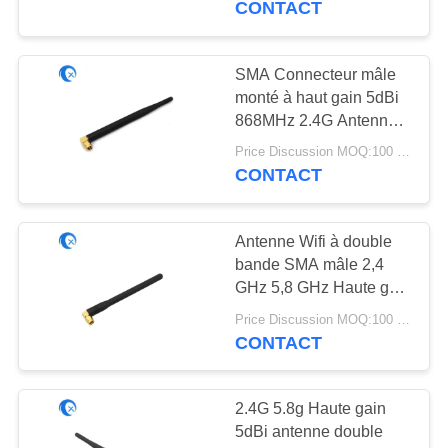
CONTACT
WiFi
20
Antenne de 433
SMA Connecteur mâle
monté à haut gain 5dBi
mégahertz
868MHz 2.4G Antenne
NFC à angle droit fixe
Price Discussion MOQ:100 pièces
WiFi Antenne canard en
CONTACT
caoutchouc pour routeur
Antenne Wifi à double
28
bande SMA mâle 2,4
Antenne de 868
GHz 5,8 GHz Haute gain
5dBi WiFi Aérienne pour
mégahertz
Price Discussion MOQ:100 pièces
la caméra IP de sécurité
CONTACT
vidéo sans fil
2.4G 5.8g Haute gain
5dBi antenne double