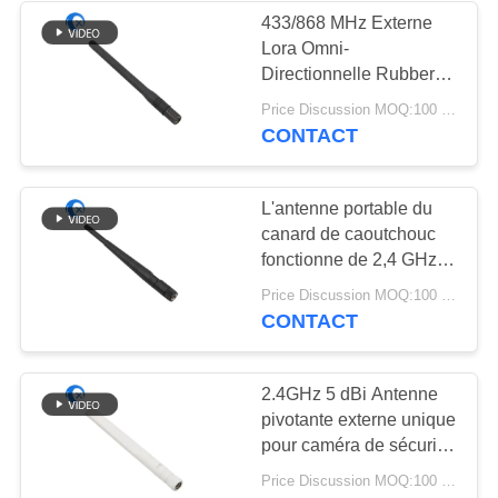
433/868 MHz Externe
Lora Omni-
32
Directionnelle Rubber
antenne basse
Ducky Antenne avec
Price Discussion MOQ:100 pièces
SMA mâle pour les
CONTACT
magnétique
routeurs et les walkie-
talkies
L'antenne portable du
canard de caoutchouc
fonctionne de 2,4 GHz à
2,5 GHz L'antenne avec
69
Price Discussion MOQ:100 pièces
un connecteur masculin
CONTACT
antenne de 3G 4G
SMA RP à gain nominal
de 3 dBi
5G
2.4GHz 5 dBi Antenne
pivotante externe unique
pour caméra de sécurité
Antenne à canard en
Price Discussion MOQ:100 pièces
caoutchouc pour routeur