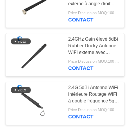
PLAN
externe à angle droit RP
DU
SMA Connecteur mâle
Price Discussion MOQ:100 pièces
2.4GHz Antenne pour
SITE
CONTACT
13
caméra de sécurité HD
Antenne d'hélium
PRIVACY
2.4GHz Gain élevé 5dBi
Rubber Ducky Antenne
POLICY
WiFi externe avec
connecteur TNC pour
Price Discussion MOQ:100 pièces
télécommunication
CONTACT
17
2.4G 5dBi Antenne WiFi
antenne de
intérieure Routage WiFi
à double fréquence 5g
récepteur de wifi
Couteau avant 5800
Price Discussion MOQ:100 pièces
MHz Antenne couteau
CONTACT
avec fil volant ou SMA