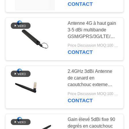
mâle Routeur Antenne
CONTACT
WiFi
CONTRÔLE
DE
Antenne 4G à haut gain
69
QUALITÉ
3-5 dBi multibande
Antenne de
GSM/GPRS/3G/LTE/DTU
4G pour routeur avec
navigation de GPS
Price Discussion MOQ:100 pièces
CONTACTEZ-
câble volant pour
CONTACT
routeurs
NOUS
2.4GHz 3dBi Antenne
NOUVELLES
de canard en
caoutchouc externe
82
unique avec connecteur
CAS
Price Discussion MOQ:100 pièces
Antenne de station
SMA pivotant pour
CONTACT
caméra de sécurité HD
de base de fibre de
VR
Gain élevé 5dBi fixe 90
verre
degrés en caoutchouc