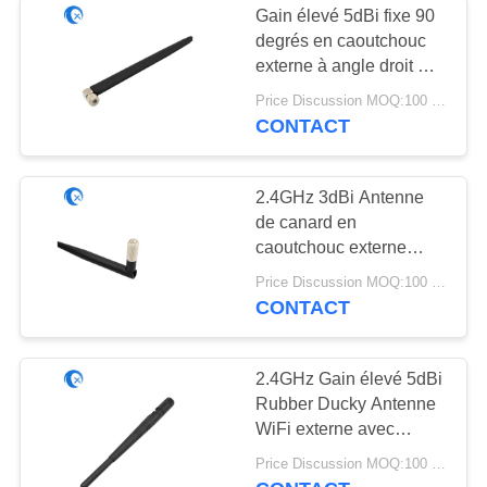
Gain élevé 5dBi fixe 90
Antenne ultra à
degrés en caoutchouc
externe à angle droit RP
large bande
SMA Connecteur mâle
Price Discussion MOQ:100 pièces
2.4GHz Antenne pour
CONTACT
caméra de sécurité HD
2.4GHz 3dBi Antenne
de canard en
6
caoutchouc externe
Pièces en plastique
unique avec connecteur
Price Discussion MOQ:100 pièces
SMA pivotant pour
CONTACT
adaptées aux
caméra de sécurité HD
besoins du client
2.4GHz Gain élevé 5dBi
Rubber Ducky Antenne
WiFi externe avec
connecteur TNC pour
6
Price Discussion MOQ:100 pièces
télécommunication