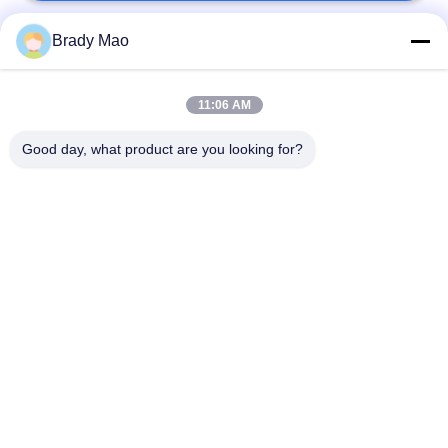
Brady Mao
Catégories populaires
Tous
11:06 AM
Antenne d'Omni WiFi
Antenne GSM GPRS
Good day, what product are you looking for?
Antenne de
Antenne de station de
navigation de GPS
base de fibre de verre
antenne de récepteur
Antenne d'hélium
de wifi
antenne basse
antenne de 3G 4G 5G
magnétique