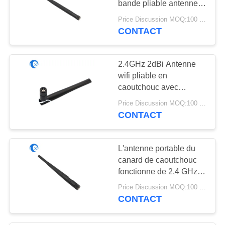
bande pliable antenne
30
WiFi externe antenne en
Price Discussion MOQ:100 pièces
Antenne de 915
caoutchouc avec SMA
CONTACT
mâle pour les routeurs
mégahertz
2.4GHz 2dBi Antenne
wifi pliable en
caoutchouc avec
connecteur masculin
Price Discussion MOQ:100 pièces
SMA pour routeurs et
CONTACT
30
walkie-talkie
Antenne de TVHD
L'antenne portable du
canard de caoutchouc
fonctionne de 2,4 GHz à
2,5 GHz L'antenne avec
Price Discussion MOQ:100 pièces
un connecteur masculin
CONTACT
SMA RP à gain nominal
de 3 dBi
8