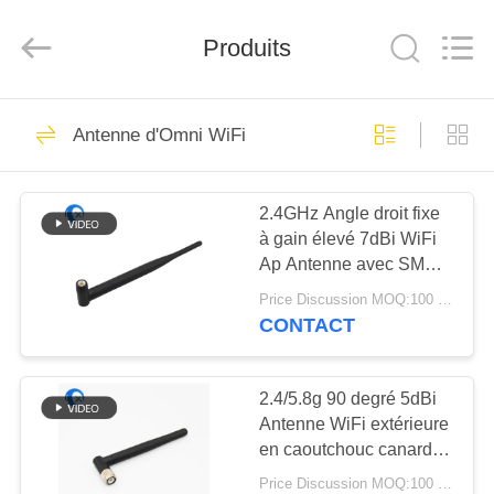
Dongguan
Tengxiang
Electronics
Produits
Co.,
Ltd..
All
Rights
Reserved.
MAISON
96
Antenne d'Omni WiFi
Antenne d'Omni
PRODUITS
WiFi
2.4GHz Angle droit fixe
à gain élevé 7dBi WiFi
AU
Ap Antenne avec SMA
SUJET
Connecteur mâle pour le
Price Discussion MOQ:100 pièces
routeur WiFi
DE
CONTACT
24
NOUS
Antenne GSM
2.4/5.8g 90 degré 5dBi
Antenne WiFi extérieure
VISITE
GPRS
en caoutchouc canard
D'USINE
avec SMA Connecteur
Price Discussion MOQ:100 pièces