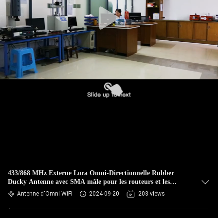
CONTRÔLE
DE
QUALITÉ
CONTACTEZ-
NOUS
NOUVELLES
CAS
433/868 MHz Externe Lora Omni-Directionnelle Rubber
Ducky Antenne avec SMA mâle pour les routeurs et les
VR
walkie-talkies
Antenne d'Omni WiFi
2024-09-20
203 views