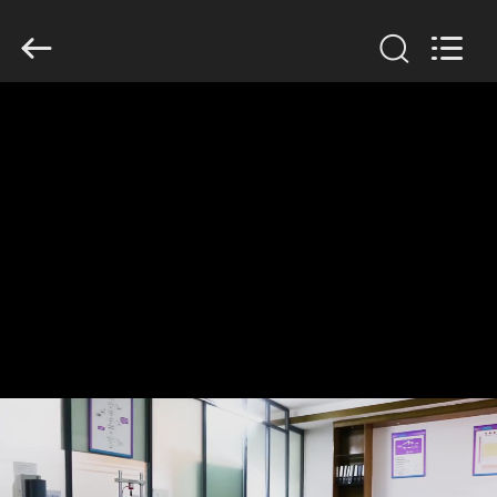
Dongguan
Tengxiang
Electronics
Co.,
Ltd..
All
Rights
Reserved.
MAISON
PRODUITS
AU
SUJET
DE
NOUS
VISITE
D'USINE