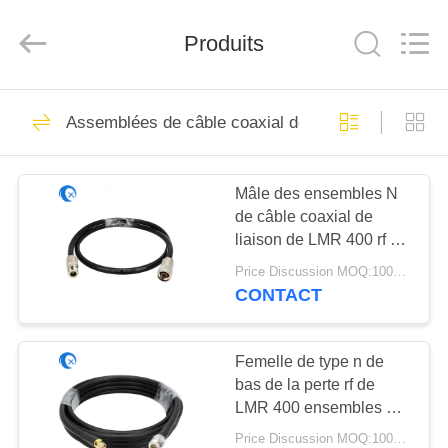
Dongguan
Tengxiang
Electronics
Produits
Co.,
Ltd..
All
Rights
Reserved.
MAISON
96
Assemblées de câble coaxial de liaison de rf
Antenne d'Omni
PRODUITS
WiFi
Mâle des ensembles N
de câble coaxial de
AU
liaison de LMR 400 rf au
SUJET
câble de pullover
Price Discussion MOQ:100PCS
femelle
DE
CONTACT
24
NOUS
Antenne GSM
Femelle de type n de
bas de la perte rf de
VISITE
GPRS
LMR 400 ensembles de
D'USINE
câble coaxial de liaison
Price Discussion MOQ:100PCS