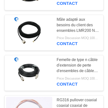
au connecteur masculin
CONTACT
de RPSMA
CONTRÔLE
DE
Mâle adapté aux
69
QUALITÉ
besoins du client des
Antenne de
ensembles LMR200 N
de câble coaxial de
navigation de GPS
Price Discussion MOQ:100PCS
CONTACTEZ-
liaison de l'antenne rf au
CONTACT
connecteur de RPSMA
NOUS
Femelle de type n câble
NOUVELLES
d'extension de perte
d'ensembles de câble
82
coaxial de liaison du
CAS
Price Discussion MOQ:100PCS
Antenne de station
mâle LMR400 rf de SMA
CONTACT
au bas 50 ohms pour
de base de fibre de
VR
l'antenne 3G/4G/5G/LTE
RG316 pullover coaxial
verre
coaxial coaxial de