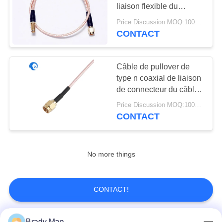
PLAN
liaison flexible du
DU
câble/rf avec la femelle
Price Discussion MOQ:100PCS
de RP SMA
SITE
CONTACT
13
Antenne d'hélium
PRIVACY
Câble de pullover de
type n coaxial de liaison
POLICY
de connecteur du câble
SMA MMCX BNC des
Price Discussion MOQ:100PCS
ensembles RG316 de
CONTACT
câble de rf
17
No more things
antenne de
récepteur de wifi
CONTACT!
Brady Mao