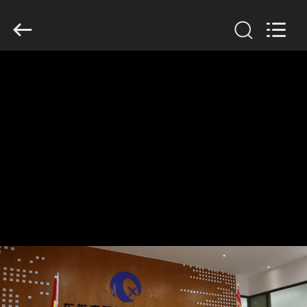
Dongguan
Tengxiang
Electronics
Co.,
Ltd..
All
Rights
Reserved.
MAISON
PRODUITS
AU
SUJET
DE
NOUS
VISITE
D'USINE