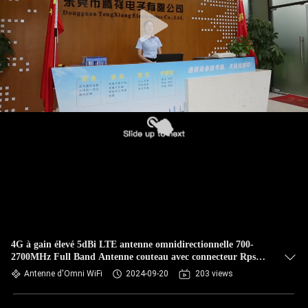
CONTRÔLE
DE
QUALITÉ
CONTACTEZ-
NOUS
NOUVELLES
CAS
4G à gain élevé 5dBi LTE antenne omnidirectionnelle 700-
2700MHz Full Band Antenne couteau avec connecteur Rpsma
VR
pivotant
Antenne d'Omni WiFi
2024-09-20
203 views