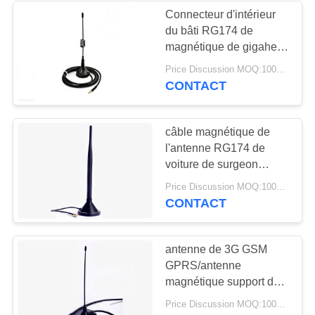
Connecteur d'intérieur
du bâti RG174 de
32
magnétique de gigahertz
antenne basse
d'antenne magnétique
Price Discussion MOQ:100PCS
de 4000V 3G GSM 3
CONTACT
magnétique
câble magnétique de
l'antenne RG174 de
voiture de surgeon
antenne/3G de 2700V
69
Price Discussion MOQ:100PCS
GSM GPRS
CONTACT
antenne de 3G 4G
5G
antenne de 3G GSM
GPRS/antenne
magnétique support de
surgeon avec le ressort
Price Discussion MOQ:100PCS
Rod