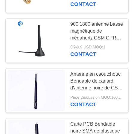
CONTACT
CONTRÔLE
DE
900 1800 antenne basse
69
QUALITÉ
magnétique de
Antenne de
mégahertz GSM GPRS
avec MMCX le
navigation de GPS
6.9-9.9 USD MOQ:1
CONTACTEZ-
connecteur masculin
CONTACT
NOUS
Antenne en caoutchouc
NOUVELLES
Bendable de canard
d'antenne noire de GSM
82
GPRS avec le
CAS
Price Discussion MOQ:100PCS
Antenne de station
connecteur masculin de
CONTACT
SMA
de base de fibre de
VR
Carte PCB Bendable
verre
noire SMA de plastique