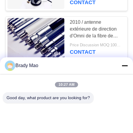
CONTACT
20
Antenne de 433
2010 / antenne
extérieure de direction
mégahertz
d'Omni de la fibre de
verre 2GHZ d'antenne
Price Discussion MOQ:100PCS
de 2025MHz GSM
CONTACT
GPRS
Brady Mao
Antenne extérieure
28
directionnelle 3400/3600
Antenne de 868
10:27 AM
mégahertz de Wimax de
fibre de verre de 12
mégahertz
Price Discussion MOQ:100PCS
Good day, what product are you looking for?
gigahertz de DBI Omni
CONTACT
3,5
câble magnétique de
l'antenne RG174 de