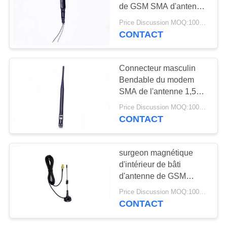
PLAN
de GSM SMA d'antenne
DU
avec le câble RG113
Price Discussion MOQ:100PCS
SITE
CONTACT
13
Antenne d'hélium
PRIVACY
Connecteur masculin
Bendable du modem
POLICY
SMA de l'antenne 1,5
VSWR GSM de fil de
Price Discussion MOQ:100PCS
GPRS/3G GSM
CONTACT
17
surgeon magnétique
antenne de
d'intérieur de bâti
d'antenne de GSM
récepteur de wifi
GPRS du noir 2G
Price Discussion MOQ:100PCS
impédance de 50 OHMS
CONTACT