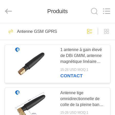
Dongguan
Tengxiang
Electronics
Produits
Co.,
Ltd..
All
Rights
Reserved.
MAISON
96
Antenne GSM GPRS
Antenne d'Omni
PRODUITS
WiFi
1 antenne à gain élevé
de DBi GM/M, antenne
AU
magnétique linéaire
SUJET
SMA de GM/M
15-26 USD MOQ:1
DE
CONTACT
24
NOUS
Antenne GSM
Antenne tige
omnidirectionnelle de
VISITE
GPRS
colle de la pleine bande
D'USINE
SMA GPRS GSM 4G
15-26 USD MOQ:1