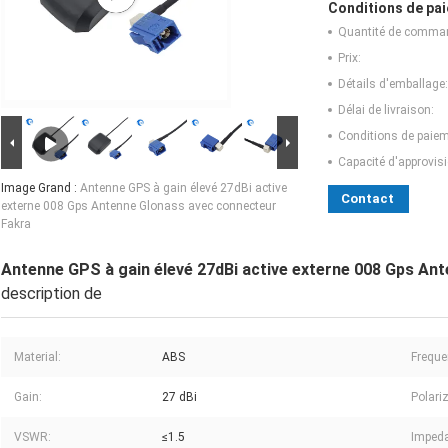
Conditions de pai
Quantité de comma
Prix:
Détails d'emballage:
Délai de livraison:
Conditions de paiem
Capacité d'approvis
Image Grand :
Antenne GPS à gain élevé 27dBi active
Contact
externe 008 Gps Antenne Glonass avec connecteur
Fakra
Antenne GPS à gain élevé 27dBi active externe 008 Gps An
description de
Material:
ABS
Freque
Gain:
27 dBi
Polari
VSWR:
≤1.5
Imped