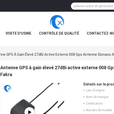
VISITE D'USINE
CONTRÔLE DE QUALITÉ
CONTACTEZ-N
nne GPS À Gain Élevé 27dBi Active Externe 008 Gps Antenne Glonass 
Antenne GPS à gain élevé 27dBi active externe 008 G
Fakra
Détails sur le prod
Lieu d'origine:
Nom de marque:
Certification:
Numéro de modèle: