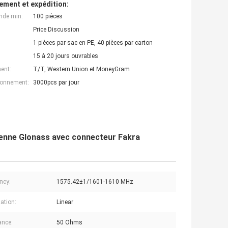
ement et expédition:
nde min:
100 pièces
Price Discussion
1 pièces par sac en PE, 40 pièces par carton
15 à 20 jours ouvrables
ent:
T/T, Western Union et MoneyGram
ionnement:
3000pcs par jour
tenne Glonass avec connecteur Fakra
ncy:
1575.42±1/1601-1610 MHz
zation:
Linear
ance:
50 Ohms