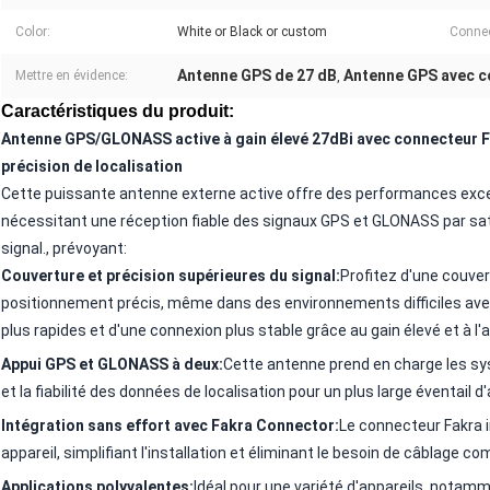
Color:
White or Black or custom
Connec
Antenne GPS de 27 dB
Antenne GPS avec c
Mettre en évidence:
,
Caractéristiques du produit:
Antenne GPS/GLONASS active à gain élevé 27dBi avec connecteur Fa
précision de localisation
Cette puissante antenne externe active offre des performances except
nécessitant une réception fiable des signaux GPS et GLONASS par sat
signal., prévoyant:
Couverture et précision supérieures du signal:
Profitez d'une couve
positionnement précis, même dans des environnements difficiles avec
plus rapides et d'une connexion plus stable grâce au gain élevé et à l'a
Appui GPS et GLONASS à deux:
Cette antenne prend en charge les sy
et la fiabilité des données de localisation pour un plus large éventail d
Intégration sans effort avec Fakra Connector:
Le connecteur Fakra i
appareil, simplifiant l'installation et éliminant le besoin de câblage co
Applications polyvalentes:
Idéal pour une variété d'appareils, notam