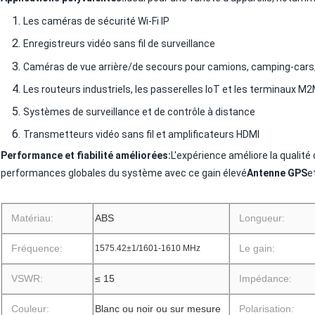
Les caméras de sécurité Wi-Fi IP
Enregistreurs vidéo sans fil de surveillance
Caméras de vue arrière/de secours pour camions, camping-cars
Les routeurs industriels, les passerelles IoT et les terminaux M
Systèmes de surveillance et de contrôle à distance
Transmetteurs vidéo sans fil et amplificateurs HDMI
Performance et fiabilité améliorées:
L'expérience améliore la qualité
performances globales du système avec ce gain élevé
Antenne GPS
e
Matériau:
ABS
Longueur:
Fréquence:
Le gain:
1575.42±1/1601-1610 MHz
VSWR:
≤ 15
Impédance:
Couleur:
Blanc ou noir ou sur mesure
Polarisation: