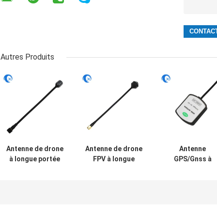
Autres Produits
Antenne de drone
Antenne de drone
Antenne
à longue portée
FPV à longue
GPS/Gnss à
haute fréquence
portée 2DB à gain
monture
5.8G FPV Antenne
élevé avec
magnétique
à gain élevé 6DBi
connecteur mâle
active pour
avec RG141
SMA
passerelle
4.9GHz/5.8GHz
4G/GPS/Gnss