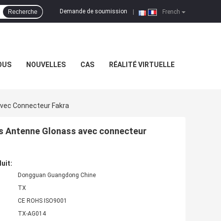
Demande de soumission
Recherche
|
French
OUS
NOUVELLES
CAS
RÉALITÉ VIRTUELLE
Avec Connecteur Fakra
ps Antenne Glonass avec connecteur
uit:
Dongguan Guangdong Chine
TX
CE ROHS ISO9001
TX-AG014