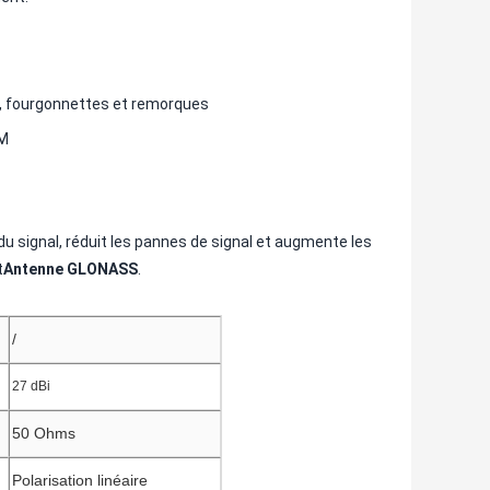
, fourgonnettes et remorques
2M
 du signal, réduit les pannes de signal et augmente les
t
Antenne GLONASS
.
/
27 dBi
50 Ohms
Polarisation linéaire