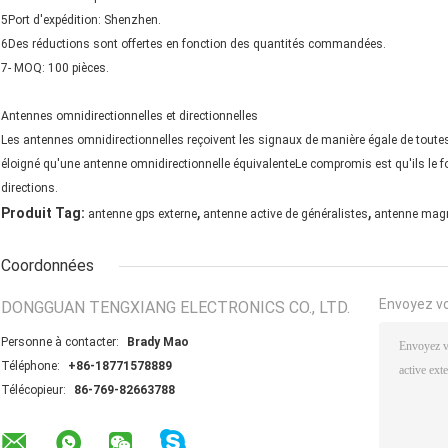
5Port d'expédition: Shenzhen.
6Des réductions sont offertes en fonction des quantités commandées.
7- MOQ: 100 pièces.
Antennes omnidirectionnelles et directionnelles
Les antennes omnidirectionnelles reçoivent les signaux de manière égale de toutes l
éloigné qu'une antenne omnidirectionnelle équivalenteLe compromis est qu'ils le fo
directions.
,
,
Produit Tag:
antenne gps externe
antenne active de généralistes
antenne magn
Coordonnées
Envoyez v
DONGGUAN TENGXIANG ELECTRONICS CO., LTD.
Personne à contacter:
Brady Mao
Téléphone:
+86-18771578889
Télécopieur:
86-769-82663788