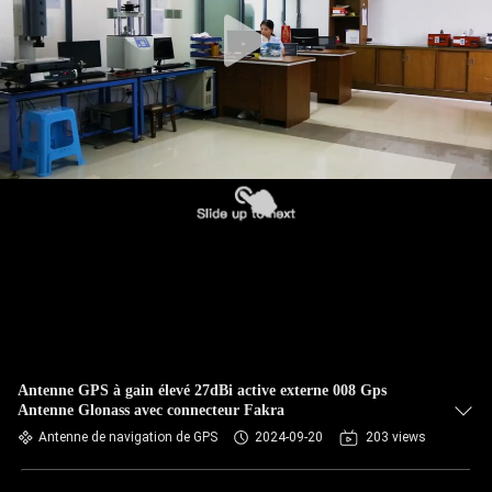
CONTRÔLE
DE
QUALITÉ
CONTACTEZ-
NOUS
NOUVELLES
CAS
Antenne GPS à gain élevé 27dBi active externe 008 Gps
Antenne Glonass avec connecteur Fakra
VR
Antenne de navigation de GPS
2024-09-20
203 views