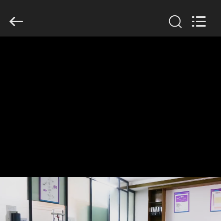
Dongguan
Tengxiang
Electronics
Co.,
Ltd..
All
Rights
Reserved.
MAISON
PRODUITS
AU
SUJET
DE
NOUS
VISITE
D'USINE