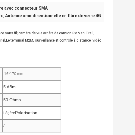
rre avec connecteur SMA
,
re
Antenne omnidirectionnelle en fibre de verre 4G
,
nce sans fil; caméra de vue arrière de camion RV Van Trail,
el,Le terminal M2M, surveillance et contrôle à distance, vidéo
16*170 mm
5 dBm
50 Ohms
Polarisation
Légère
/