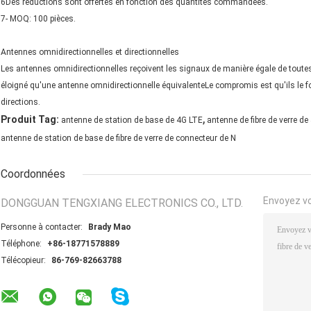
6Des réductions sont offertes en fonction des quantités commandées.
7- MOQ: 100 pièces.
Antennes omnidirectionnelles et directionnelles
Les antennes omnidirectionnelles reçoivent les signaux de manière égale de toutes l
éloigné qu'une antenne omnidirectionnelle équivalenteLe compromis est qu'ils le fo
directions.
,
Produit Tag:
antenne de station de base de 4G LTE
antenne de fibre de verre de
antenne de station de base de fibre de verre de connecteur de N
Coordonnées
Envoyez v
DONGGUAN TENGXIANG ELECTRONICS CO., LTD.
Personne à contacter:
Brady Mao
Téléphone:
+86-18771578889
Télécopieur:
86-769-82663788