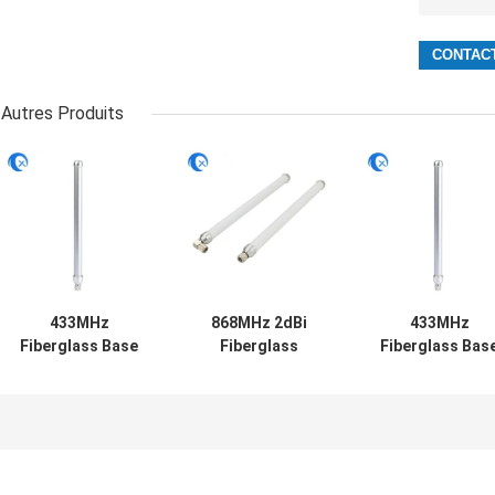
Autres Produits
433MHz
868MHz 2dBi
433MHz
Fiberglass Base
Fiberglass
Fiberglass Bas
Station Antenna
Antenna with SMA
Station Antenn
1dBi Gain
Connector
1dBi Gain
18x230mm
18x230mm
18x230mm