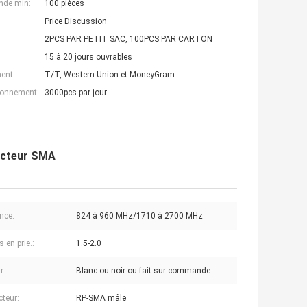
nde min:
100 pièces
Price Discussion
2PCS PAR PETIT SAC, 100PCS PAR CARTON
15 à 20 jours ouvrables
ent:
T/T, Western Union et MoneyGram
ionnement:
3000pcs par jour
necteur SMA
nce:
824 à 960 MHz/1710 à 2700 MHz
 en prie.:
1.5-2.0
r:
Blanc ou noir ou fait sur commande
teur:
RP-SMA mâle