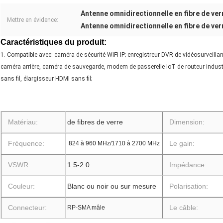
Antenne omnidirectionnelle en fibre de ve
Mettre en évidence:
Antenne omnidirectionnelle en fibre de ver
Caractéristiques du produit:
1. Compatible avec: caméra de sécurité WiFi IP; enregistreur DVR de vidéosurveilla
caméra arrière, caméra de sauvegarde, modem de passerelle IoT de routeur industri
sans fil, élargisseur HDMI sans fil;
Matériau:
de fibres de verre
Dimension:
Fréquence:
Le gain:
824 à 960 MHz/1710 à 2700 MHz
VSWR:
1.5-2.0
Impédance:
Couleur:
Blanc ou noir ou sur mesure
Polarisation:
Connecteur:
Le câble:
RP-SMA mâle