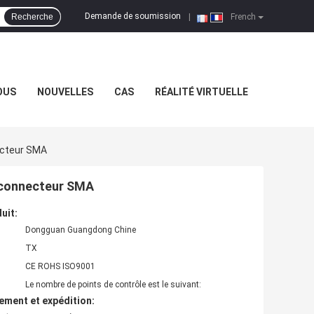
Demande de soumission
Recherche
|
French
OUS
NOUVELLES
CAS
RÉALITÉ VIRTUELLE
ecteur SMA
c connecteur SMA
uit:
Dongguan Guangdong Chine
TX
CE ROHS ISO9001
Le nombre de points de contrôle est le suivant:
ement et expédition: