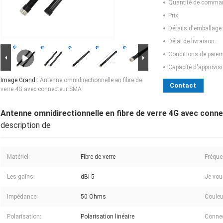
Quantité de comma
Prix:
Détails d'emballage:
Délai de livraison:
Conditions de paiem
Capacité d'approvis
Image Grand :
Antenne omnidirectionnelle en fibre de
Contact
verre 4G avec connecteur SMA
Antenne omnidirectionnelle en fibre de verre 4G avec con
description de
Matériel:
Fibre de verre
Fréque
Les gains:
dBi 5
Je vous
Impédance:
50 Ohms
Couleu
Polarisation:
Polarisation linéaire
Connec