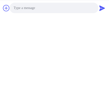
Antenne à hélium
étanche 868 MHz 915
MHz Lora Antenne en
fibre de verre
9.9 MOQ:20-25 jours
CONTACT
Photo
2.4 5.8GHz Dual-Band
Video Call
7dBi Fiberglass Antenna
15x353mm
Audio Call
8.9 MOQ:100
CONTACT
915MHz Fiberglass
Antenna 2dBi Gain with
N Female Connector
8.9 MOQ:100
CONTACT