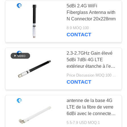
5dBi 2.4G WiFi
Fiberglass Antenna with
N Connector 20x228mm
8.9 MOQ:100
CONTACT
2.3-2.7GHz Gain élevé
5dBi 7dBi 4G LTE
extérieur étanche à l'eau
Omni directionnelle fibre
Price Discussion MOQ:100 pièces
de verre antenne 4G
CONTACT
station de base
extérieure
antenne de la base 4G
LTE de la fibre de verre
6dBi avec le connecteur
masculin à angle droit
5.5-7.9 USD MOQ:1
de N