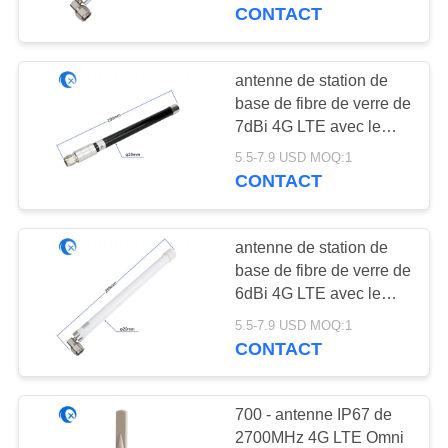
mâle de N
CONTACT
CONTRÔLE
DE
antenne de station de
QUALITÉ
base de fibre de verre de
7dBi 4G LTE avec le
connecteur de N
5.5-7.9 USD MOQ:1
CONTACTEZ-
CONTACT
NOUS
antenne de station de
NOUVELLES
base de fibre de verre de
6dBi 4G LTE avec le
connecteur masculin à
CAS
5.5-7.9 USD MOQ:1
angle droit de N
CONTACT
VR
700 - antenne IP67 de
2700MHz 4G LTE Omni