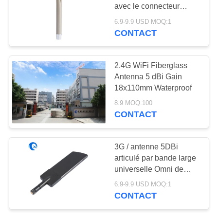
PLAN
avec le connecteur
DU
masculin de N
6.9-9.9 USD MOQ:1
SITE
CONTACT
PRIVACY
2.4G WiFi Fiberglass
Antenna 5 dBi Gain
POLICY
18x110mm Waterproof
8.9 MOQ:100
CONTACT
3G / antenne 5DBi
articulé par bande large
universelle Omni de
palette de 4G/LTE
6.9-9.9 USD MOQ:1
directionnel
CONTACT