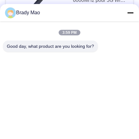
6000MHz pour 3G WiFi
6
6.9-9.9 USD MOQ:1
Brady Mao
CONTACT
3:59 PM
9dBi High Gain
Fiberglass Antenna
Good day, what product are you looking for?
2.4G 5G 5.8G
15x593mm
8.9 MOQ:100
CONTACT
2.4GHz 7dBi Outdoor
Fiberglass Antenna
20x262mm
8.9 MOQ:100
CONTACT