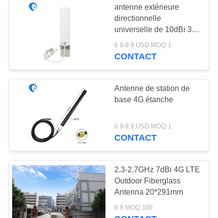
antenne extérieure
directionnelle
universelle de 10dBi 3G
4G LTE Omni pour
6.9-9.9 USD MOQ:1
Verizon
CONTACT
Antenne de station de
base 4G étanche
6.9-9.9 USD MOQ:1
CONTACT
2.3-2.7GHz 7dBi 4G LTE
Outdoor Fiberglass
Antenna 20*291mm
8.9 MOQ:100