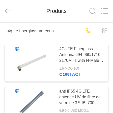
Dongguan
Tengxiang
Electronics
Produits
Co.,
Ltd..
All
Rights
Reserved.
MAISON
4g lte fiberglass antenna
PRODUITS
4G LTE Fiberglass
Antenna 694-960/1710-
AU
2170MHz with N-Male
SUJET
Connector
1.5 MOQ:100
DE
CONTACT
NOUS
anti IP65 4G LTE
antenne UV de fibre de
VISITE
verre de 3.5dBi 700 -
D'USINE
2700 mégahertz avec le
6.9-9.9 USD MOQ:1