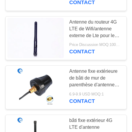
CONTACT
Antenne du routeur 4G
LTE de Wifi/antenne
externe de Lte pour le
dispositif de Smart
Price Discussion MOQ:100PCS
Home
CONTACT
Antenne fixe extérieure
de bâti de mur de
parenthèse d'antenne
masculine du routeur 4G
6.9-9.9 USD MOQ:1
LTE SMA
CONTACT
bâti fixe extérieur 4G
LTE d'antenne