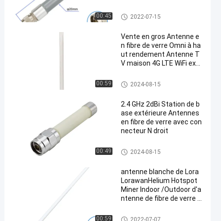
Antenne de station de base de
00:45
2022-07-15
fibre de verre
Vente en gros Antenne e
n fibre de verre Omni à ha
ut rendement Antenne T
V maison 4G LTE WiFi exté
rieur Intérieur
Antenne de station de base de
00:59
2024-08-15
fibre de verre
2.4 GHz 2dBi Station de b
ase extérieure Antennes
en fibre de verre avec con
necteur N droit
Antenne de station de base de
00:49
2024-08-15
fibre de verre
antenne blanche de Lora
LorawanHelium Hotspot
Miner Indoor /Outdoor d'a
ntenne de fibre de verre d
e 915MHz 8dBi
Antenne d'hélium
00:59
2022-07-07