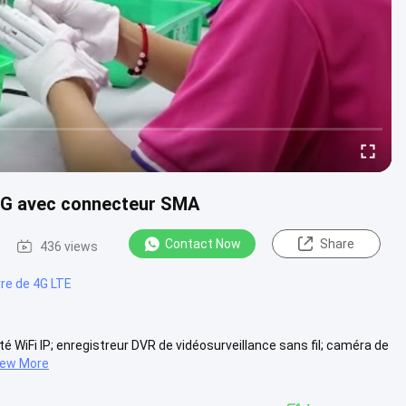
 4G avec connecteur SMA
Contact Now
Share
436 views
rre de 4G LTE
é WiFi IP; enregistreur DVR de vidéosurveillance sans fil; caméra de
iew More