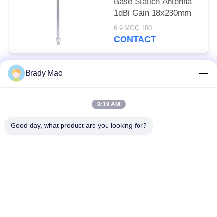
Base Station Antenna
1dBi Gain 18x230mm
6.9 MOQ:100
CONTACT
Brady Mao
Catégories populaires
Tous
9:19 AM
Antenne d'Omni WiFi
Antenne GSM GPRS
Good day, what product are you looking for?
Antenne de
Antenne de station de
navigation de GPS
base de fibre de verre
antenne de récepteur
Antenne d'hélium
de wifi