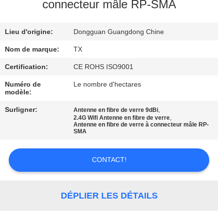
connecteur mâle RP-SMA
CONTRÔLE
Lieu d'origine:
Dongguan Guangdong Chine
DE
QUALITÉ
Nom de marque:
TX
Certification:
CE ROHS ISO9001
CONTACTEZ-
Numéro de
Le nombre d'hectares
modèle:
NOUS
Surligner:
,
Antenne en fibre de verre 9dBi
,
2.4G Wifi Antenne en fibre de verre
Antenne en fibre de verre à connecteur mâle RP-
NOUVELLES
SMA
CAS
CONTACT!
VR
DÉPLIER LES DÉTAILS