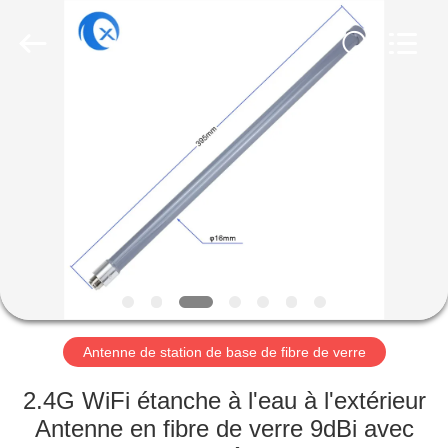
Dongguan
Tengxiang
Electronics
Co.,
Ltd..
All
Rights
Reserved.
MAISON
PRODUITS
AU
SUJET
DE
NOUS
Antenne de station de base de fibre de verre
VISITE
2.4G WiFi étanche à l'eau à l'extérieur
D'USINE
Antenne en fibre de verre 9dBi avec