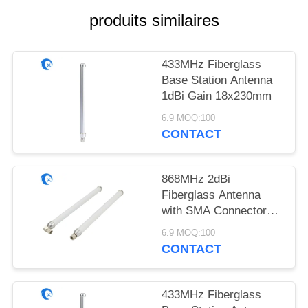
PLAN
produits similaires
DU
SITE
433MHz Fiberglass
Base Station Antenna
PRIVACY
1dBi Gain 18x230mm
POLICY
6.9 MOQ:100
CONTACT
868MHz 2dBi
Fiberglass Antenna
with SMA Connector
18x230mm
6.9 MOQ:100
CONTACT
433MHz Fiberglass