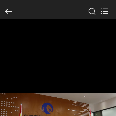
Dongguan
Tengxiang
Electronics
Co.,
Ltd..
All
Rights
Reserved.
MAISON
PRODUITS
AU
SUJET
DE
NOUS
VISITE
D'USINE