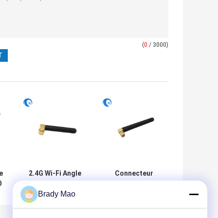
(
0
/ 3000)
e
2.4G Wi-Fi Angle
Connecteur
0
droit SMA
masculin SMA à
Brady Mao
Connecteur mâle
angle droit fixe
Haute gain 2dBi
monté en
c
GSM Antenne à
direction omni