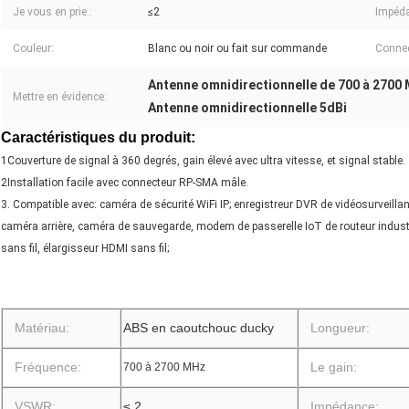
Je vous en prie.:
≤2
Impéd
Couleur:
Blanc ou noir ou fait sur commande
Connec
Antenne omnidirectionnelle de 700 à 2700
Mettre en évidence:
Antenne omnidirectionnelle 5dBi
Caractéristiques du produit:
1Couverture de signal à 360 degrés, gain élevé avec ultra vitesse, et signal stable.
2Installation facile avec connecteur RP-SMA mâle.
3. Compatible avec: caméra de sécurité WiFi IP; enregistreur DVR de vidéosurveilla
caméra arrière, caméra de sauvegarde, modem de passerelle IoT de routeur industri
sans fil, élargisseur HDMI sans fil;
Matériau:
ABS en caoutchouc ducky
Longueur:
Fréquence:
Le gain:
700 à 2700 MHz
VSWR:
≤ 2
Impédance: