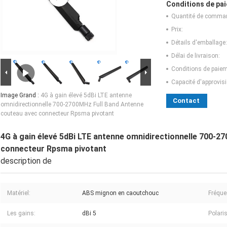
Conditions de pai
Quantité de comma
Prix:
Détails d'emballage:
Délai de livraison:
Conditions de paiem
Capacité d'approvis
Image Grand :
4G à gain élevé 5dBi LTE antenne
Contact
omnidirectionnelle 700-2700MHz Full Band Antenne
couteau avec connecteur Rpsma pivotant
4G à gain élevé 5dBi LTE antenne omnidirectionnelle 700-
connecteur Rpsma pivotant
description de
Matériel:
ABS mignon en caoutchouc
Fréque
Les gains:
dBi 5
Polari