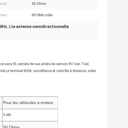
ance:
50 Ohms
teur:
RP-SMA mâle
 MHz
Lte antenne omnidirectionnelle
,
,
nce sans fil; caméra de vue arrière de camion RV Van Trail,
el,Le terminal M2M, surveillance et contrôle à distance, vidéo
Pour les véhicules à moteur
5 dBi
50 Ohms