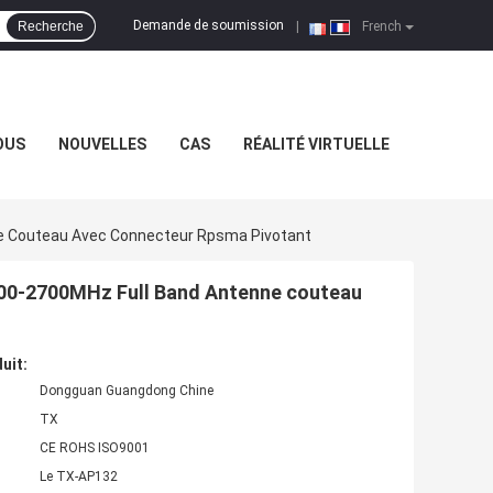
Demande de soumission
Recherche
|
French
OUS
NOUVELLES
CAS
RÉALITÉ VIRTUELLE
nne Couteau Avec Connecteur Rpsma Pivotant
 700-2700MHz Full Band Antenne couteau
uit:
Dongguan Guangdong Chine
TX
CE ROHS ISO9001
Le TX-AP132