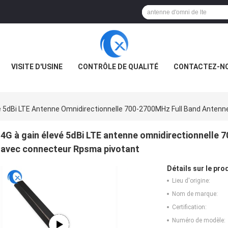
VISITE D'USINE
CONTRÔLE DE QUALITÉ
CONTACTEZ-N
vé 5dBi LTE Antenne Omnidirectionnelle 700-2700MHz Full Band Ante
4G à gain élevé 5dBi LTE antenne omnidirectionnelle
avec connecteur Rpsma pivotant
Détails sur le prod
Lieu d'origine:
Nom de marque:
Certification:
Numéro de modèle: