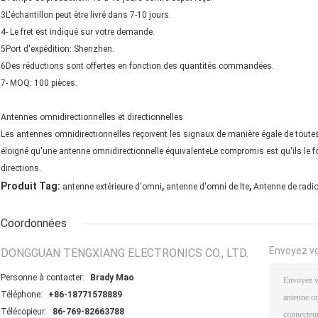
3L'échantillon peut être livré dans 7-10 jours.
4- Le fret est indiqué sur votre demande.
5Port d'expédition: Shenzhen.
6Des réductions sont offertes en fonction des quantités commandées.
7- MOQ: 100 pièces.
Antennes omnidirectionnelles et directionnelles
Les antennes omnidirectionnelles reçoivent les signaux de manière égale de toutes l
éloigné qu'une antenne omnidirectionnelle équivalenteLe compromis est qu'ils le fo
directions.
,
,
Produit Tag:
antenne extérieure d'omni
antenne d'omni de lte
Antenne de radi
Coordonnées
Envoyez v
DONGGUAN TENGXIANG ELECTRONICS CO., LTD.
Personne à contacter:
Brady Mao
Téléphone:
+86-18771578889
Télécopieur:
86-769-82663788