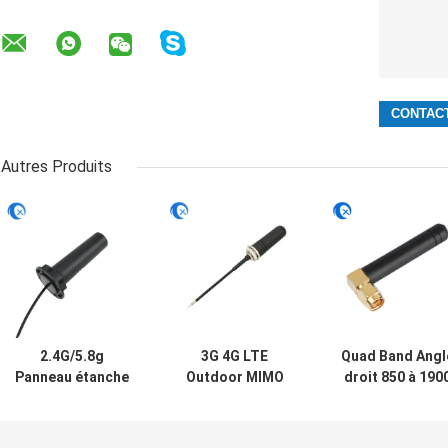
Autres Produits
2.4G/5.8g
3G 4G LTE
Quad Band Angl
Panneau étanche
Outdoor MIMO
droit 850 à 190
extérieur à double
Omni-
MHz GSM
bande montée
Directionnel à vis
Antenne en
antenne WiFi avec
montée à
caoutchouc ave