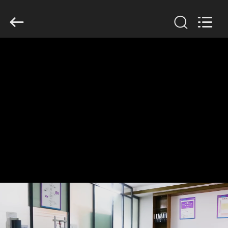
Dongguan
Tengxiang
Electronics
Co.,
Ltd..
All
Rights
Reserved.
MAISON
PRODUITS
AU
SUJET
DE
NOUS
VISITE
D'USINE