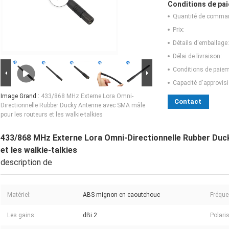
Conditions de pai
Quantité de comma
Prix:
Détails d'emballage:
Délai de livraison:
Conditions de paiem
Capacité d'approvis
Image Grand :
433/868 MHz Externe Lora Omni-
Contact
Directionnelle Rubber Ducky Antenne avec SMA mâle
pour les routeurs et les walkie-talkies
433/868 MHz Externe Lora Omni-Directionnelle Rubber Duc
et les walkie-talkies
description de
Matériel:
ABS mignon en caoutchouc
Fréque
Les gains:
dBi 2
Polari