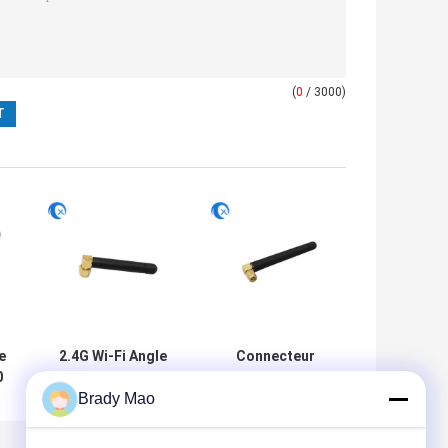
(
0
/ 3000)
e
2.4G Wi-Fi Angle
Connecteur
0
droit SMA
masculin SMA à
Brady Mao
Connecteur mâle
angle droit fixe
Haute gain 2dBi
monté en
c
GSM Antenne à
direction omni