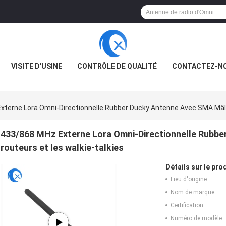
VISITE D'USINE
CONTRÔLE DE QUALITÉ
CONTACTEZ-N
xterne Lora Omni-Directionnelle Rubber Ducky Antenne Avec SMA Mâle
433/868 MHz Externe Lora Omni-Directionnelle Rubbe
routeurs et les walkie-talkies
Détails sur le prod
Lieu d'origine:
Nom de marque:
Certification:
Numéro de modèle: