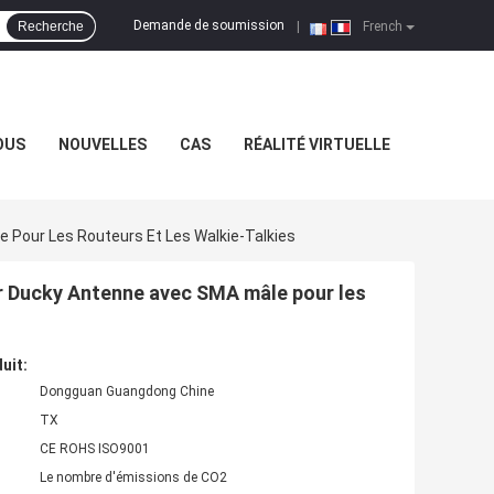
Demande de soumission
Recherche
|
French
OUS
NOUVELLES
CAS
RÉALITÉ VIRTUELLE
 Pour Les Routeurs Et Les Walkie-Talkies
r Ducky Antenne avec SMA mâle pour les
uit:
Dongguan Guangdong Chine
TX
CE ROHS ISO9001
Le nombre d'émissions de CO2