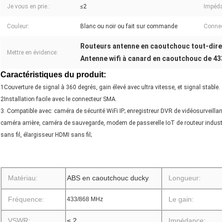
Je vous en prie.:
≤2
Impéd
Couleur:
Blanc ou noir ou fait sur commande
Connec
Routeurs antenne en caoutchouc tout-dire
Mettre en évidence:
Antenne wifi à canard en caoutchouc de 4
Caractéristiques du produit:
1Couverture de signal à 360 degrés, gain élevé avec ultra vitesse, et signal stable.
2Installation facile avec le connecteur SMA.
3. Compatible avec: caméra de sécurité WiFi IP; enregistreur DVR de vidéosurveilla
caméra arrière, caméra de sauvegarde, modem de passerelle IoT de routeur industri
sans fil, élargisseur HDMI sans fil;
Matériau:
ABS en caoutchouc ducky
Longueur:
Fréquence:
Le gain:
433/868 MHz
VSWR:
≤ 2
Impédance: