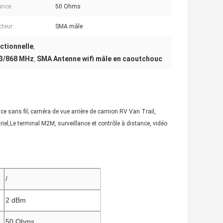
ance:
50 Ohms
teur:
SMA mâle
ctionnelle
,
33/868 MHz
SMA Antenne wifi mâle en caoutchouc
,
nce sans fil; caméra de vue arrière de camion RV Van Trail,
el,Le terminal M2M, surveillance et contrôle à distance, vidéo
/
2 dBm
50 Ohms