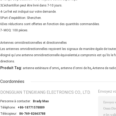
3L'échantillon peut être livré dans 7-10 jours.
4- Le fret est indiqué sur votre demande.
5Port d'expédition: Shenzhen.
6Des réductions sont offertes en fonction des quantités commandées.
7- MOQ: 100 pièces.
Antennes omnidirectionnelles et directionnelles
Les antennes omnidirectionnelles reçoivent les signaux de manière égale de toutes l
éloigné qu'une antenne omnidirectionnelle équivalenteLe compromis est qu'ils le fo
directions.
,
,
Produit Tag:
antenne extérieure d'omni
antenne d'omni de lte
Antenne de radi
Coordonnées
Envoyez v
DONGGUAN TENGXIANG ELECTRONICS CO., LTD.
Personne à contacter:
Brady Mao
Téléphone:
+86-18771578889
Télécopieur:
86-769-82663788