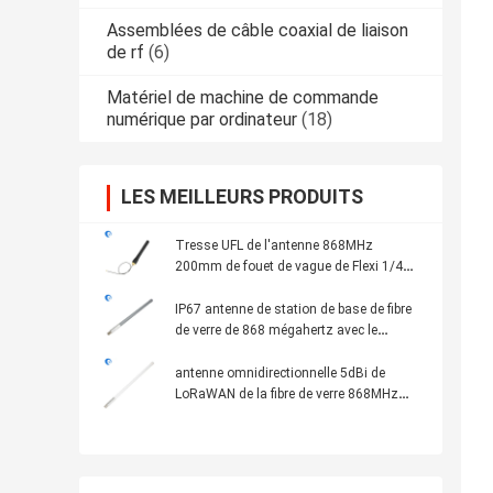
Assemblées de câble coaxial de liaison
de rf
(6)
Matériel de machine de commande
numérique par ordinateur
(18)
LES MEILLEURS PRODUITS
Tresse UFL de l'antenne 868MHz
200mm de fouet de vague de Flexi 1/4
d'antenne de bâti de panneau
IP67 antenne de station de base de fibre
de verre de 868 mégahertz avec le
connecteur femelle de N
antenne omnidirectionnelle 5dBi de
LoRaWAN de la fibre de verre 868MHz
pour le mineur de point névralgique
d'hélium