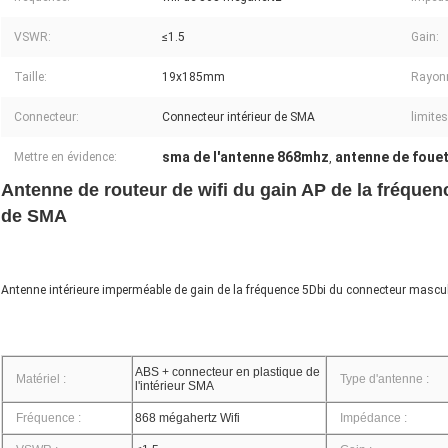
VSWR:
≤1.5
Gain:
Taille:
19x185mm
Rayon
Connecteur:
Connecteur intérieur de SMA
limite
sma de l'antenne 868mhz
antenne de foue
Mettre en évidence:
,
Antenne de routeur de wifi du gain AP de la fréqu
de SMA
Antenne intérieure imperméable de gain de la fréquence 5Dbi du connecteur masc
ABS + connecteur en plastique de
Matériel :
Type d'antenne :
l'intérieur SMA
Fréquence :
868 mégahertz Wifi
Impédance :