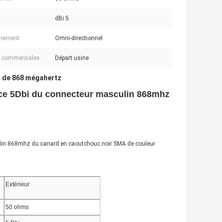
dBi 5
nement:
Omni-directionnel
s commerciales:
Départ usine
t de 868 mégahertz
ence 5Dbi du connecteur masculin 868mhz
ulin 868mhz du canard en caoutchouc noir SMA de couleur
Extérieur
50 ohms