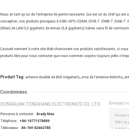
Nous en tant qu'un de l'entreprise de pointe naissante. Qui est un du chef qui est
conception, nos produits principaux à GSM /GPS /CDMA /DVB-T /DMB-T /DAB-T /ISDB
(Wlan) de LAN/3,5 gigahertz de wimax (5,8 gigahertz)/séries sans fil de communica
L'accueil viennent à notre site Web choisissent vos produits satisfaisants, si vous 
produits libre pour nous contacter que nous sommes soyons toujours prêts n'imp
,
,
Produit Tag:
antenne doublet de 868 mégahertz
sma de l'antenne 868mhz
an
Coordonnées
Envoyez v
DONGGUAN TENGXIANG ELECTRONICS CO., LTD.
Personne à contacter:
Brady Mao
Téléphone:
+86-18771578889
Télécopieur:
86-769-82663788