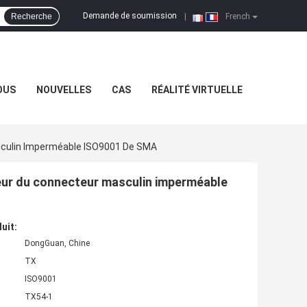
Demande de soumission
Recherche
|
French
OUS
NOUVELLES
CAS
RÉALITÉ VIRTUELLE
asculin Imperméable ISO9001 De SMA
ieur du connecteur masculin imperméable
uit:
DongGuan, Chine
TX
ISO9001
TX54-1