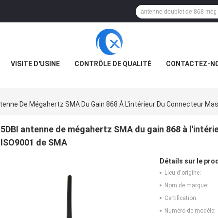
VISITE D'USINE
CONTRÔLE DE QUALITÉ
CONTACTEZ-N
tenne De Mégahertz SMA Du Gain 868 À L'intérieur Du Connecteur M
5DBI antenne de mégahertz SMA du gain 868 à l'intér
ISO9001 de SMA
Détails sur le prod
Lieu d'origine:
Nom de marque:
Certification:
Numéro de modèle: