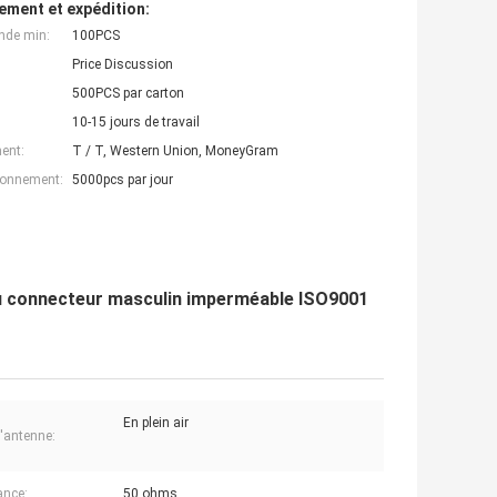
ement et expédition:
nde min:
100PCS
Price Discussion
500PCS par carton
10-15 jours de travail
ent:
T / T, Western Union, MoneyGram
ionnement:
5000pcs par jour
du connecteur masculin imperméable ISO9001
En plein air
'antenne:
ance:
50 ohms