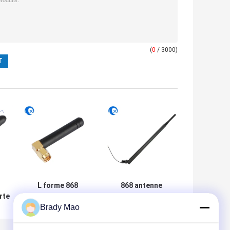
(
0
/ 3000)
L forme 868
868 antenne
rte
mégahertz de
hélicoïdale d'en
Brady Mao
gain à gain élevé
cuivre d'antenne
nne
de l'antenne 5dbi
de mégahertz
in
avec la rotation
SMA avec le