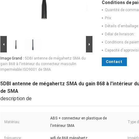
Conditions de pai
Quantité de comma
Prix:
Détails d'emballage:
Délai de livraison:
Conditions de paiem
Capacité d'approvis
Image Grand :
5DBI antenne de mégahertz SMA du
Contact
gain 868 à l'intérieur du connecteur masculin
imperméable ISO9001 de SMA
5DBI antenne de mégahertz SMA du gain 868 à l'intérieur 
de SMA
description de
ABS + connecteur en plastique de
Matériau:
Type d
l'intérieur SMA
fréquence:
wifi de 868 mégahertz
Impéd