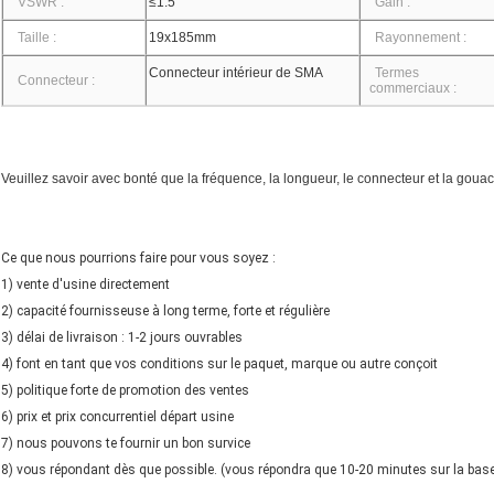
VSWR :
≤1.5
Gain :
Taille :
19x185mm
Rayonnement :
Connecteur intérieur de SMA
Termes
Connecteur :
commerciaux :
Veuillez savoir avec bonté que la fréquence, la longueur, le connecteur et la goua
Ce que nous pourrions faire pour vous soyez :
1) vente d'usine directement
2) capacité fournisseuse à long terme, forte et régulière
3) délai de livraison : 1-2 jours ouvrables
4) font en tant que vos conditions sur le paquet, marque ou autre conçoit
5) politique forte de promotion des ventes
6) prix et prix concurrentiel départ usine
7) nous pouvons te fournir un bon survice
8) vous répondant dès que possible. (vous répondra que 10-20 minutes sur la base 