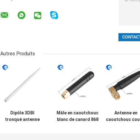
Autres Produits
Dipôle 3DBI
Mâle en caoutchouc
Antenne en
tronqué antenne
blanc de canard 868
caoutchouc cou
de long terme de
de mégahertz SMA de
868
GSM d'antenne de
short à angle droit
mégahertz/ante
868 mégahertz
d'antenne/connecteur
d'intérieur à ga