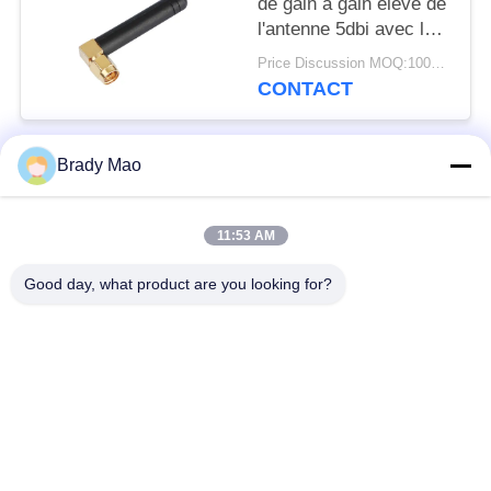
de gain à gain élevé de
l'antenne 5dbi avec la
rotation de 90 degrés
Price Discussion MOQ:100PCS
ROHS/CE
CONTACT
Brady Mao
Catégories populaires
Tous
11:53 AM
Antenne d'Omni WiFi
Antenne GSM GPRS
Good day, what product are you looking for?
Antenne de
Antenne de station de
navigation de GPS
base de fibre de verre
antenne de récepteur
Antenne d'hélium
de wifi