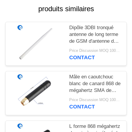
PLAN
produits similaires
DU
SITE
Dipôle 3DBI tronqué
antenne de long terme
PRIVACY
de GSM d'antenne de
POLICY
868 mégahertz pour le
Price Discussion MOQ:100PCS
routeur occidental de
CONTACT
Wifi
Mâle en caoutchouc
blanc de canard 868 de
mégahertz SMA de
short à angle droit
Price Discussion MOQ:100PCS
d'antenne/connecteur
CONTACT
femelle
L forme 868 mégahertz