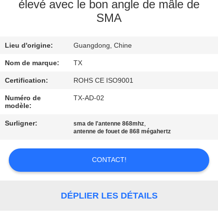
élevé avec le bon angle de mâle de
SMA
CONTRÔLE
DE
Lieu d'origine:
Guangdong, Chine
QUALITÉ
Nom de marque:
TX
CONTACTEZ-
Certification:
ROHS CE ISO9001
NOUS
Numéro de
TX-AD-02
modèle:
Surligner:
,
sma de l'antenne 868mhz
NOUVELLES
antenne de fouet de 868 mégahertz
CAS
CONTACT!
VR
DÉPLIER LES DÉTAILS