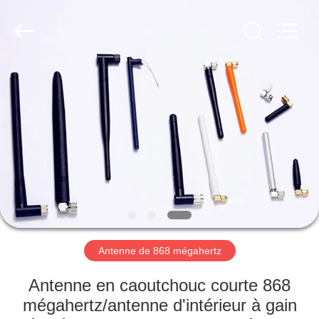
Dongguan
Tengxiang
Electronics
Co.,
Ltd..
All
Rights
Reserved.
MAISON
PRODUITS
AU
SUJET
DE
NOUS
Antenne de 868 mégahertz
VISITE
Antenne en caoutchouc courte 868
D'USINE
mégahertz/antenne d'intérieur à gain