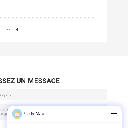
2
>>
>|
SSEZ UN MESSAGE
Brady Mao