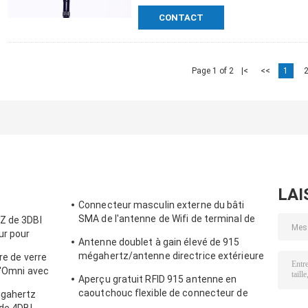
CONTACT
Page 1 of 2
|<
<<
1
LAI
Connecteur masculin externe du bâti
SMA de l'antenne de Wifi de terminal de
Z de 3DBI
Lora/3DBI 915MHZ
ur pour
Antenne doublet à gain élevé de 915
mégahertz/antenne directrice extérieure
re de verre
magnétique d'Omni
d'Omni avec
Aperçu gratuit RFID 915 antenne en
caoutchouc flexible de connecteur de
igahertz
l'antenne IPEX de télémétrie de