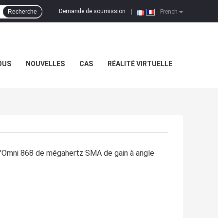
Demande de soumission
Recherche
|
French
OUS
NOUVELLES
CAS
RÉALITÉ VIRTUELLE
d'Omni 868 de mégahertz SMA de gain à angle