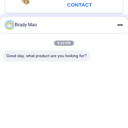
avec le bon angle de
CONTACT
mâle de SMA
Brady Mao
Catégories populaires
Tous
9:24 PM
Antenne d'Omni WiFi
Antenne GSM GPRS
Good day, what product are you looking for?
Antenne de
Antenne de station de
navigation de GPS
base de fibre de verre
antenne de récepteur
Antenne d'hélium
de wifi
antenne basse
antenne de 3G 4G 5G
magnétique