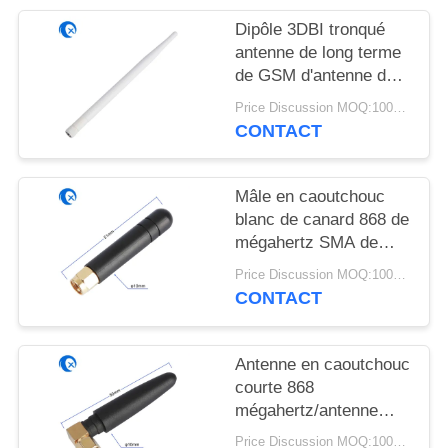
PLAN
Dipôle 3DBI tronqué
DU
antenne de long terme
SITE
de GSM d'antenne de
868 mégahertz pour le
Price Discussion MOQ:100PCS
routeur occidental de
PRIVACY
CONTACT
Wifi
POLICY
Mâle en caoutchouc
blanc de canard 868 de
mégahertz SMA de
short à angle droit
Price Discussion MOQ:100PCS
d'antenne/connecteur
CONTACT
femelle
Antenne en caoutchouc
courte 868
mégahertz/antenne
d'intérieur à gain élevé
Price Discussion MOQ:100PCS