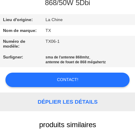
868/50W 5Dbi
CONTRÔLE
Lieu d'origine:
La Chine
DE
QUALITÉ
Nom de marque:
TX
Numéro de
TX06-1
modèle:
CONTACTEZ-
Surligner:
,
sma de l'antenne 868mhz
NOUS
antenne de fouet de 868 mégahertz
NOUVELLES
CONTACT!
CAS
DÉPLIER LES DÉTAILS
VR
produits similaires