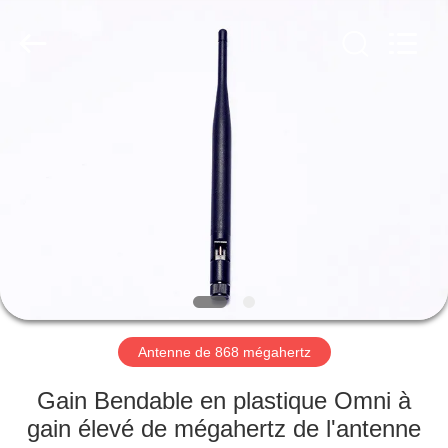
Dongguan
Tengxiang
Electronics
Co.,
Ltd..
All
Rights
Reserved.
MAISON
PRODUITS
AU
SUJET
DE
NOUS
Antenne de 868 mégahertz
VISITE
Gain Bendable en plastique Omni à
D'USINE
gain élevé de mégahertz de l'antenne