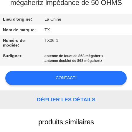
mégahertz impédance de 50 OHMS
CONTRÔLE
Lieu d'origine:
La Chine
DE
QUALITÉ
Nom de marque:
TX
Numéro de
TX06-1
modèle:
CONTACTEZ-
Surligner:
,
antenne de fouet de 868 mégahertz
NOUS
antenne doublet de 868 mégahertz
NOUVELLES
CONTACT!
CAS
DÉPLIER LES DÉTAILS
VR
produits similaires