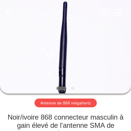
Dongguan
Tengxiang
Electronics
Co.,
Ltd..
All
Rights
Reserved.
MAISON
PRODUITS
AU
SUJET
DE
NOUS
Antenne de 868 mégahertz
VISITE
Noir/ivoire 868 connecteur masculin à
D'USINE
gain élevé de l'antenne SMA de