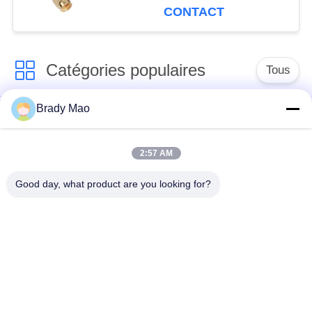
avec le bon angle de
CONTACT
mâle de SMA
Catégories populaires
Tous
Brady Mao
Antenne d'Omni WiFi
Antenne GSM GPRS
2:57 AM
Antenne de
Antenne de station de
navigation de GPS
base de fibre de verre
Good day, what product are you looking for?
antenne de récepteur
Antenne d'hélium
de wifi
antenne basse
antenne de 3G 4G 5G
magnétique