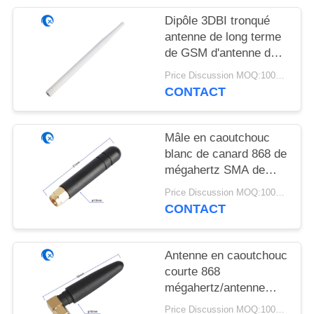
PLAN
Dipôle 3DBI tronqué
DU
antenne de long terme
SITE
de GSM d'antenne de
868 mégahertz pour le
Price Discussion MOQ:100PCS
routeur occidental de
PRIVACY
CONTACT
Wifi
POLICY
Mâle en caoutchouc
blanc de canard 868 de
mégahertz SMA de
short à angle droit
Price Discussion MOQ:100PCS
d'antenne/connecteur
CONTACT
femelle
Antenne en caoutchouc
courte 868
mégahertz/antenne
d'intérieur à gain élevé
Price Discussion MOQ:100PCS