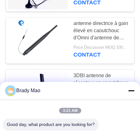
CONTACT
20
Antenne de 433
antenne directrice à gain
élevé en caoutchouc
mégahertz
d'Omni d'antenne de
récepteur de l'émetteur
Price Discussion MOQ:100PCS
433MHZ
CONTACT
3DBI antenne de
28
récepteur en caoutchouc
Antenne de 868
Bendable de canard
Brady Mao
d'antenne de récepteur
mégahertz
Price Discussion MOQ:100PCS
du gain 433MHZ
CONTACT
3:21 AM
Good day, what product are you looking for?
Gain en caoutchouc
Bendable noir de