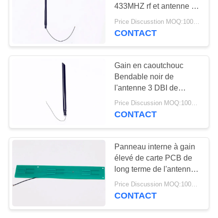
PLAN
433MHZ rf et antenne de
DU
récepteur en caoutchouc
Price Discusstion MOQ:100PCS
à gain élevé
SITE
CONTACT
13
Antenne d'hélium
PRIVACY
Gain en caoutchouc
Bendable noir de
POLICY
l'antenne 3 DBI de
canard d'antenne de
Price Discussion MOQ:100PCS
récepteur de la couleur
CONTACT
433MHZ
17
Panneau interne à gain
antenne de
élevé de carte PCB de
long terme de l'antenne
récepteur de wifi
433MHZ de carte PCB
Price Discussion MOQ:100PCS
avec le connecteur
CONTACT
d'IPEX