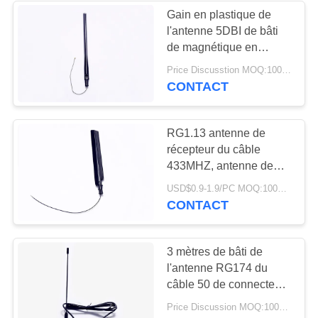
Gain en plastique de
l'antenne 5DBI de bâti
32
de magnétique en
antenne basse
caoutchouc avec le
Price Discusstion MOQ:100PCS
cable connecteur
CONTACT
magnétique
RG1.13
RG1.13 antenne de
récepteur du câble
433MHZ, antenne de
récepteur d'intérieur
69
USD$0.9-1.9/PC MOQ:100PCS
noire de rf
CONTACT
antenne de 3G 4G
5G
3 mètres de bâti de
l'antenne RG174 du
câble 50 de connecteur
masculin magnétique de
Price Discussion MOQ:100PCS
l'OHM SMA