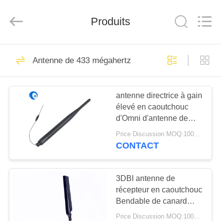
Dongguan
Tengxiang
Electronics
Produits
Co.,
Ltd..
All
Rights
Reserved.
MAISON
96
Antenne de 433 mégahertz
Antenne d'Omni
PRODUITS
WiFi
antenne directrice à gain
élevé en caoutchouc
AU
d'Omni d'antenne de
SUJET
récepteur de l'émetteur
Price Discussion MOQ:100PCS
433MHZ
DE
CONTACT
24
NOUS
Antenne GSM
3DBI antenne de
récepteur en caoutchouc
VISITE
GPRS
Bendable de canard
D'USINE
d'antenne de récepteur
Price Discussion MOQ:100PCS