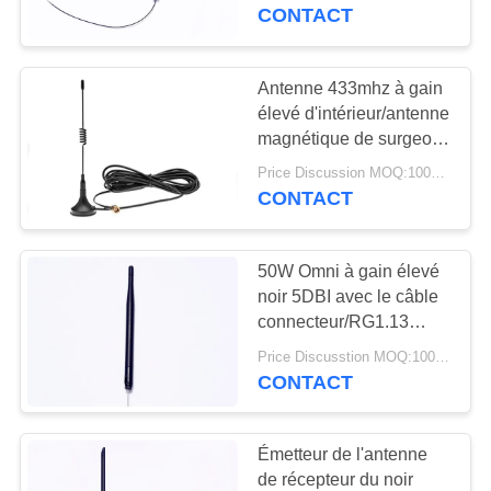
du gain 433MHZ
CONTACT
CONTRÔLE
DE
Antenne 433mhz à gain
69
QUALITÉ
élevé d'intérieur/antenne
Antenne de
magnétique de surgeon
de bâti avec le
navigation de GPS
Price Discussion MOQ:100PCS
CONTACTEZ-
connecteur de SMA J
CONTACT
NOUS
50W Omni à gain élevé
NOUVELLES
noir 5DBI avec le câble
connecteur/RG1.13
82
d'IPEX
CAS
Price Discusstion MOQ:100PCS
Antenne de station
CONTACT
de base de fibre de
VR
Émetteur de l'antenne
verre
de récepteur du noir