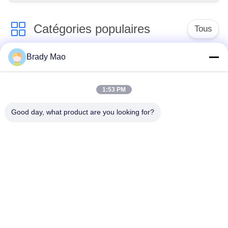
Catégories populaires
Tous
Brady Mao
Antenne d'Omni WiFi
Antenne GSM GPRS
1:53 PM
Antenne de
Antenne de station de
navigation de GPS
base de fibre de verre
Good day, what product are you looking for?
antenne de récepteur
Antenne d'hélium
de wifi
antenne basse
antenne de 3G 4G 5G
magnétique