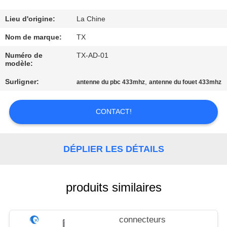
CONTRÔLE
Lieu d'origine:
La Chine
DE
Nom de marque:
TX
QUALITÉ
Numéro de
TX-AD-01
modèle:
Surligner:
,
CONTACTEZ-
antenne du pbc 433mhz
antenne du fouet 433mhz
NOUS
CONTACT!
NOUVELLES
DÉPLIER LES DÉTAILS
CAS
produits similaires
VR
connecteurs