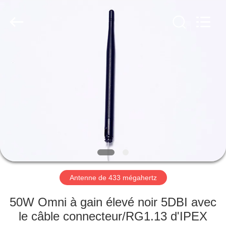
Dongguan
Tengxiang
Electronics
Co.,
Ltd..
All
Rights
Reserved.
MAISON
PRODUITS
AU
SUJET
DE
NOUS
Antenne de 433 mégahertz
VISITE
50W Omni à gain élevé noir 5DBI avec
D'USINE
le câble connecteur/RG1.13 d'IPEX