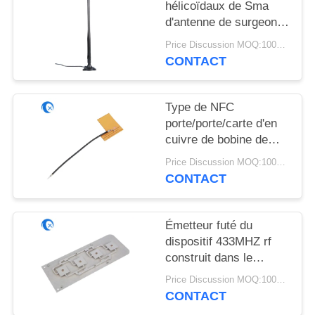
PLAN
hélicoïdaux de Sma
d'antenne de surgeon
DU
externe de radio
SITE
Price Discussion MOQ:100PCS
d'antenne de récepteur
CONTACT
de 3DBI 433MHZ
PRIVACY
Type de NFC
POLICY
porte/porte/carte d'en
cuivre de bobine de
l'antenne 13.56MHZ
Price Discussion MOQ:100PCS
RFID de 433MHZ PCD
CONTACT
Émetteur futé du
dispositif 433MHZ rf
construit dans le
support interne de
Price Discussion MOQ:100PCS
l'antenne UFL pour
CONTACT
extérieur