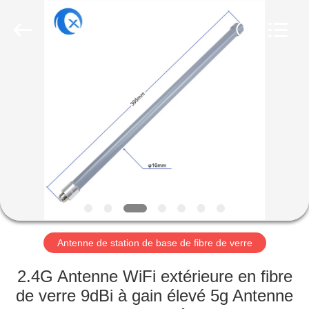
Dongguan
Tengxiang
Electronics
Co.,
Ltd..
All
Rights
Reserved.
MAISON
PRODUITS
AU
SUJET
DE
NOUS
Antenne de station de base de fibre de verre
VISITE
2.4G Antenne WiFi extérieure en fibre
D'USINE
de verre 9dBi à gain élevé 5g Antenne