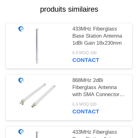
PLAN
produits similaires
DU
SITE
433MHz Fiberglass
Base Station Antenna
PRIVACY
1dBi Gain 18x230mm
POLICY
6.9 MOQ:100
CONTACT
868MHz 2dBi
Fiberglass Antenna
with SMA Connector
18x230mm
6.9 MOQ:100
CONTACT
433MHz Fiberglass