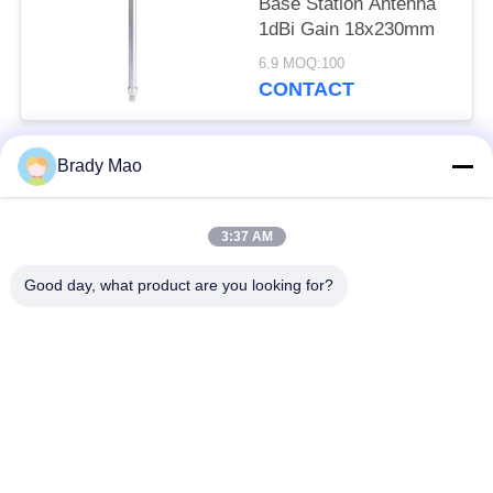
Base Station Antenna
1dBi Gain 18x230mm
6.9 MOQ:100
CONTACT
Brady Mao
Catégories populaires
Tous
3:37 AM
Antenne d'Omni WiFi
Antenne GSM GPRS
Good day, what product are you looking for?
Antenne de
Antenne de station de
navigation de GPS
base de fibre de verre
antenne de récepteur
Antenne d'hélium
de wifi