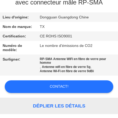
avec connecteur mâle RP-SMA
CONTRÔLE
Lieu d'origine:
Dongguan Guangdong Chine
DE
QUALITÉ
Nom de marque:
TX
Certification:
CE ROHS ISO9001
CONTACTEZ-
Numéro de
Le nombre d'émissions de CO2
modèle:
NOUS
Surligner:
RP-SMA Antenne WiFi en fibre de verre pour
homme
,
,
Antenne wifi en fibre de verre 5g
NOUVELLES
Antenne Wi-Fi en fibre de verre 9dBi
CAS
CONTACT!
VR
DÉPLIER LES DÉTAILS