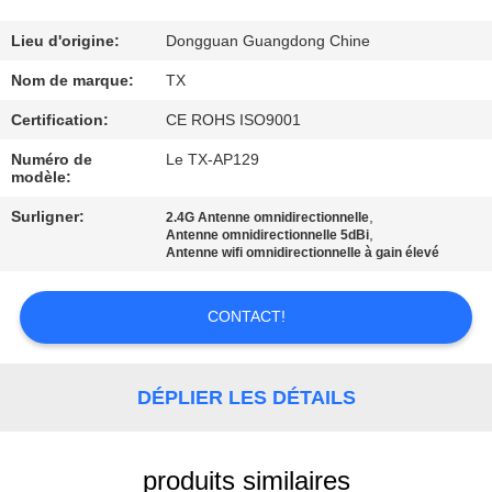
CONTRÔLE
Lieu d'origine:
Dongguan Guangdong Chine
DE
Nom de marque:
TX
QUALITÉ
Certification:
CE ROHS ISO9001
Numéro de
Le TX-AP129
modèle:
CONTACTEZ-
NOUS
Surligner:
,
2.4G Antenne omnidirectionnelle
,
Antenne omnidirectionnelle 5dBi
Antenne wifi omnidirectionnelle à gain élevé
NOUVELLES
CONTACT!
CAS
DÉPLIER LES DÉTAILS
VR
produits similaires