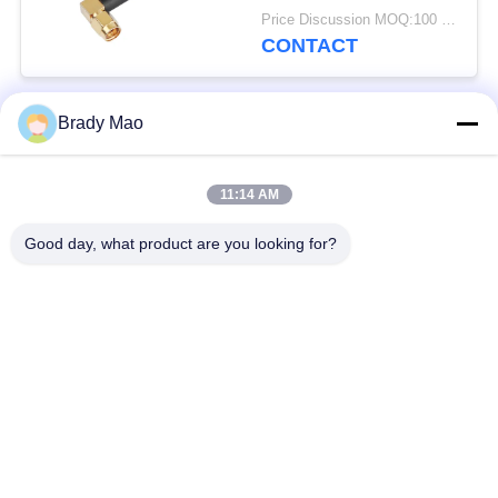
avec angle droit SMA
Price Discussion MOQ:100 pièces
mâle
CONTACT
Brady Mao
Catégories populaires
Tous
11:14 AM
Antenne d'Omni WiFi
Antenne GSM GPRS
Good day, what product are you looking for?
Antenne de
Antenne de station de
navigation de GPS
base de fibre de verre
antenne de récepteur
Antenne d'hélium
de wifi
antenne basse
antenne de 3G 4G 5G
magnétique