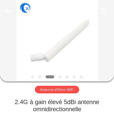
Dongguan
Tengxiang
Electronics
Co.,
Ltd..
All
Rights
Reserved.
MAISON
PRODUITS
AU
SUJET
DE
NOUS
Antenne d'Omni WiFi
VISITE
2.4G à gain élevé 5dBi antenne
D'USINE
omnidirectionnelle