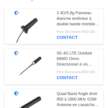
PLAN
DU
2.4G/5.8g Panneau
SITE
étanche extérieur à
double bande montée
antenne WiFi avec
PRIVACY
Price Discussion MOQ:100 pièces
connecteur Rg174
CONTACT
POLICY
Fraka
3G 4G LTE Outdoor
MIMO Omni-
Directionnel à vis
montée à l'antenne
Price Discussion MOQ:100 pièces
CONTACT
Quad Band Angle droit
850 à 1900 MHz GSM
Antenne en caoutchouc