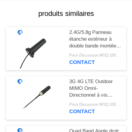
PLAN
DU
produits similaires
SITE
2.4G/5.8g Panneau
PRIVACY
étanche extérieur à
double bande montée
POLICY
antenne WiFi avec
Price Discussion MOQ:100 pièces
connecteur Rg174
CONTACT
Fraka
3G 4G LTE Outdoor
MIMO Omni-
Directionnel à vis
montée à l'antenne
Price Discussion MOQ:100 pièces
CONTACT
Quad Band Angle droit