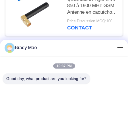
850 à 1900 MHz GSM
Antenne en caoutchouc
avec angle droit SMA
Price Discussion MOQ:100 pièces
mâle
CONTACT
Brady Mao
Catégories populaires
Tous
10:37 PM
Antenne d'Omni WiFi
Antenne GSM GPRS
Good day, what product are you looking for?
Antenne de
Antenne de station de
navigation de GPS
base de fibre de verre
antenne de récepteur
Antenne d'hélium
de wifi