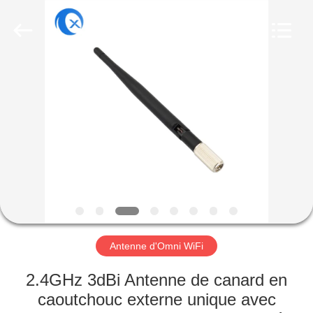
Dongguan
Tengxiang
Electronics
Co.,
Ltd..
All
Rights
Reserved.
MAISON
PRODUITS
AU
SUJET
DE
NOUS
Antenne d'Omni WiFi
VISITE
2.4GHz 3dBi Antenne de canard en
D'USINE
caoutchouc externe unique avec