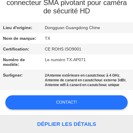
connecteur SMA pivotant pour caméra
de sécurité HD
CONTRÔLE
DE
Lieu d'origine:
Dongguan Guangdong Chine
QUALITÉ
Nom de marque:
TX
CONTACTEZ-
Certification:
CE ROHS ISO9001
NOUS
Numéro de
Le numéro TX-AP071
modèle:
Surligner:
,
2Antenne extérieure en caoutchouc à 4 GHz
NOUVELLES
,
Antenne de canard en caoutchouc externe 3dBi
Antenne wifi à canard en caoutchouc unique
CAS
CONTACT!
VR
DÉPLIER LES DÉTAILS