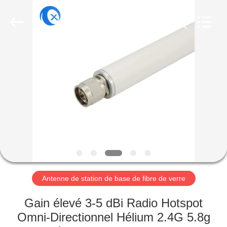
Dongguan
Tengxiang
Electronics
Co.,
Ltd..
All
Rights
Reserved.
MAISON
PRODUITS
AU
SUJET
DE
NOUS
Antenne de station de base de fibre de verre
VISITE
Gain élevé 3-5 dBi Radio Hotspot
D'USINE
Omni-Directionnel Hélium 2.4G 5.8g