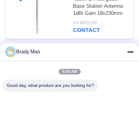
Base Station Antenna
1dBi Gain 18x230mm
6.9 MOQ:100
CONTACT
Brady Mao
Catégories populaires
Tous
5:05 AM
Antenne d'Omni WiFi
Antenne GSM GPRS
Good day, what product are you looking for?
Antenne de
Antenne de station de
navigation de GPS
base de fibre de verre
antenne de récepteur
Antenne d'hélium
de wifi