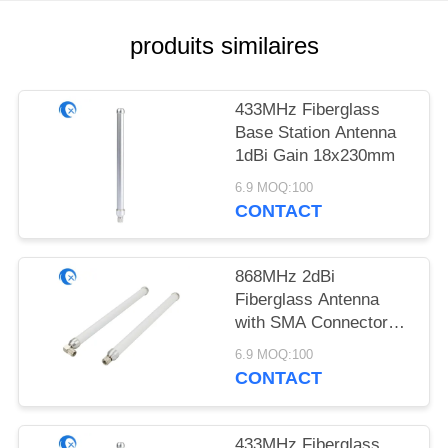
PLAN
DU
produits similaires
SITE
433MHz Fiberglass
PRIVACY
Base Station Antenna
1dBi Gain 18x230mm
POLICY
6.9 MOQ:100
CONTACT
868MHz 2dBi
Fiberglass Antenna
with SMA Connector
18x230mm
6.9 MOQ:100
CONTACT
433MHz Fiberglass