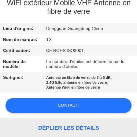
WiFi extérieur Mobile VHF Antenne en
fibre de verre
CONTRÔLE
DE
Lieu d'origine:
Dongguan Guangdong Chine
QUALITÉ
Nom de marque:
TX
CONTACTEZ-
Certification:
CE ROHS ISO9001
NOUS
Numéro de
Le nombre d'étoiles est déterminé par le
modèle:
nombre d'étoiles
Surligner:
,
Antenne en fibre de verre de 3 à 5 dB
NOUVELLES
,
2.4G 5.8g antenne en fibre de verre
Antenne Wi-Fi en fibre de verre
CAS
CONTACT!
VR
DÉPLIER LES DÉTAILS