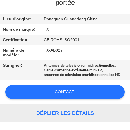
portée
CONTRÔLE
Lieu d'origine:
Dongguan Guangdong Chine
DE
QUALITÉ
Nom de marque:
TX
Certification:
CE ROHS ISO9001
CONTACTEZ-
Numéro de
TX-AB027
modèle:
NOUS
Surligner:
,
Antennes de télévision omnidirectionnelles
,
Cable d'antenne extérieure mini-TV
NOUVELLES
antennes de télévision omnidirectionnelles HD
CONTACT!
CAS
VR
DÉPLIER LES DÉTAILS