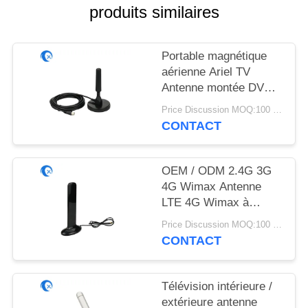
PLAN
produits similaires
DU
SITE
Portable magnétique
aérienne Ariel TV
Antenne montée DVB-
PRIVACY
T2 Digital Camper
POLICY
Price Discussion MOQ:100 pièces
CONTACT
OEM / ODM 2.4G 3G
4G Wimax Antenne
LTE 4G Wimax à
antenne extérieure
Price Discussion MOQ:100 pièces
magnétique plate
CONTACT
Télévision intérieure /
extérieure antenne