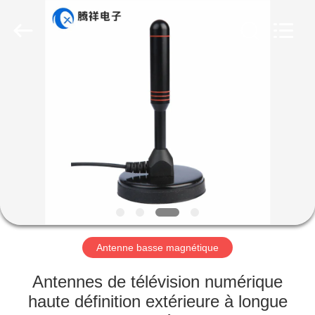
Dongguan
Tengxiang
Electronics
Co.,
Ltd..
All
Rights
Reserved.
MAISON
PRODUITS
AU
SUJET
DE
NOUS
Antenne basse magnétique
VISITE
Antennes de télévision numérique
D'USINE
haute définition extérieure à longue