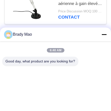
aérienne à gain élevé
Digital Statelite
Price Discussion MOQ:100 pièces
antenne pour les
CONTACT
signaux de télévision
VHF / UHF
Brady Mao
Catégories populaires
Tous
6:40 AM
Antenne d'Omni WiFi
Antenne GSM GPRS
Good day, what product are you looking for?
Antenne de
Antenne de station de
navigation de GPS
base de fibre de verre
antenne de récepteur
Antenne d'hélium
de wifi
antenne basse