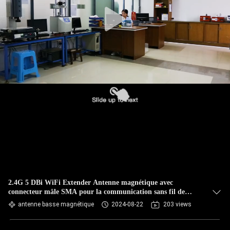
CONTRÔLE
DE
QUALITÉ
CONTACTEZ-
NOUS
NOUVELLES
CAS
2.4G 5 DBi WiFi Extender Antenne magnétique avec
connecteur mâle SMA pour la communication sans fil de
VR
signal
antenne basse magnétique
2024-08-22
203 views