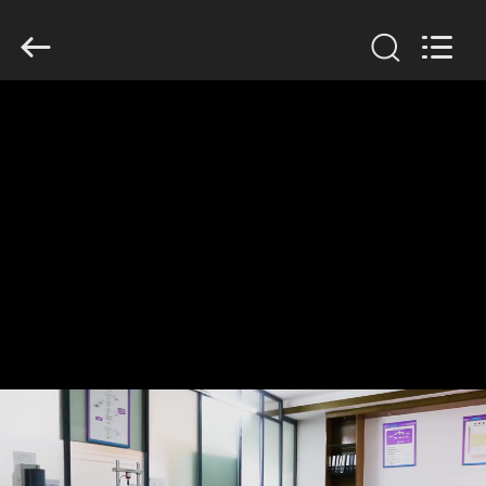
Dongguan
Tengxiang
Electronics
Co.,
Ltd..
All
Rights
Reserved.
MAISON
PRODUITS
AU
SUJET
DE
NOUS
VISITE
D'USINE