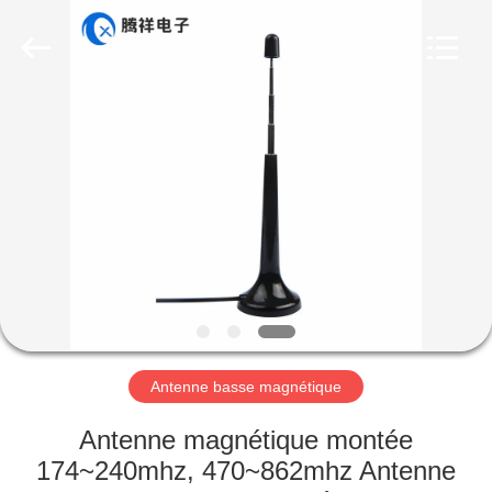
Dongguan
Tengxiang
Electronics
Co.,
Ltd..
All
Rights
Reserved.
MAISON
PRODUITS
AU
SUJET
DE
NOUS
Antenne basse magnétique
VISITE
Antenne magnétique montée
D'USINE
174~240mhz, 470~862mhz Antenne