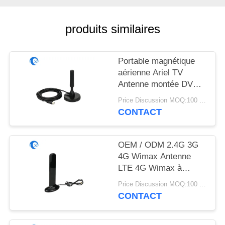
PLAN
DU
produits similaires
SITE
Portable magnétique
PRIVACY
aérienne Ariel TV
POLICY
Antenne montée DVB-
T2 Digital Camper
Price Discussion MOQ:100 pièces
CONTACT
OEM / ODM 2.4G 3G
4G Wimax Antenne
LTE 4G Wimax à
antenne extérieure
Price Discussion MOQ:100 pièces
magnétique plate
CONTACT