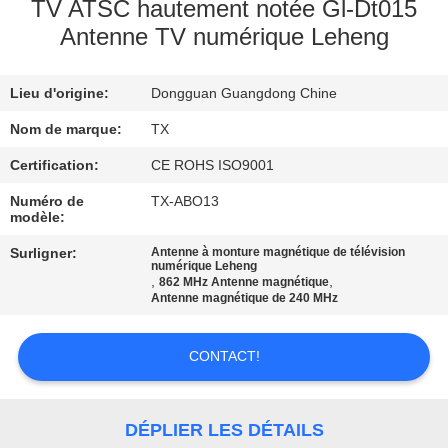
TV ATSC hautement notée Gl-Dt015
Antenne TV numérique Leheng
CONTRÔLE
DE
Lieu d'origine:
Dongguan Guangdong Chine
QUALITÉ
Nom de marque:
TX
CONTACTEZ-
Certification:
CE ROHS ISO9001
NOUS
Numéro de
TX-ABO13
modèle:
Surligner:
Antenne à monture magnétique de télévision
NOUVELLES
numérique Leheng
,
,
862 MHz Antenne magnétique
Antenne magnétique de 240 MHz
CAS
CONTACT!
VR
DÉPLIER LES DÉTAILS