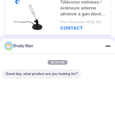
Télévision intérieure /
extérieure antenne
aérienne à gain élevé
Digital Statelite
Price Discussion MOQ:100 pièces
antenne pour les
CONTACT
signaux de télévision
VHF / UHF
Brady Mao
Catégories populaires
Tous
10:18 AM
Antenne d'Omni WiFi
Antenne GSM GPRS
Good day, what product are you looking for?
Antenne de
Antenne de station de
navigation de GPS
base de fibre de verre
antenne de récepteur
Antenne d'hélium
de wifi