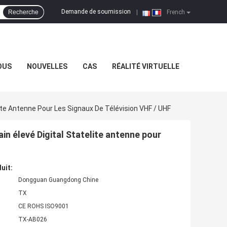
Demande de soumission
Recherche
|
French
OUS
NOUVELLES
CAS
RÉALITÉ VIRTUELLE
lite Antenne Pour Les Signaux De Télévision VHF / UHF
ain élevé Digital Statelite antenne pour
uit:
Dongguan Guangdong Chine
TX
CE ROHS ISO9001
TX-AB026