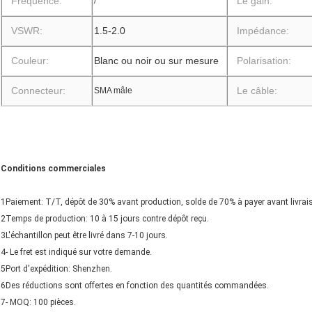
Fréquence:
Le gain:
/
VSWR:
1.5-2.0
Impédance:
Couleur:
Blanc ou noir ou sur mesure
Polarisation:
Connecteur:
Le câble:
SMA mâle
Conditions commerciales
1Paiement: T/T, dépôt de 30% avant production, solde de 70% à payer avant livrai
2Temps de production: 10 à 15 jours contre dépôt reçu.
3L'échantillon peut être livré dans 7-10 jours.
4- Le fret est indiqué sur votre demande.
5Port d'expédition: Shenzhen.
6Des réductions sont offertes en fonction des quantités commandées.
7- MOQ: 100 pièces.