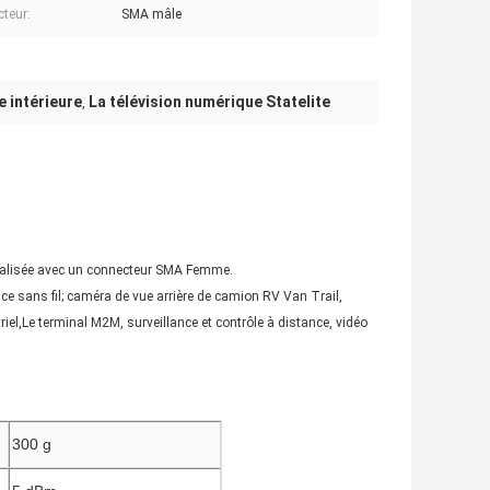
teur:
SMA mâle
e intérieure
La télévision numérique Statelite
,
onnalisée avec un connecteur SMA Femme.
nce sans fil; caméra de vue arrière de camion RV Van Trail,
el,Le terminal M2M, surveillance et contrôle à distance, vidéo
300 g