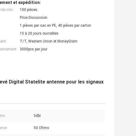
ement et expédition:
nde min:
100 pièces
Price Discussion
1 pièces par sac en PE, 40 pièces par carton
15 à 20 jours ouvrables
ent:
T/T, Western Union et MoneyGram
ionnement:
3000pcs par jour
levé Digital Statelite antenne pour les signaux
ins:
5dbi
ance:
50 Ohms