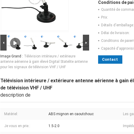
Conditions de pai
Quantité de comma
Prix:
Détails d'emballage:
Délai de livraison:
Conditions de paiem
Capacité d'approvis
Image Grand :
Télévision intérieure / extérieure
Contact
antenne aérienne à gain élevé Digital Statelite antenne
pour les signaux de télévision VHF / UHF
Télévision intérieure / extérieure antenne aérienne à gain é
de télévision VHF / UHF
description de
Matériel:
ABS mignon en caoutchouc
Les ga
Je vous en prie.:
1.5-2.0
Impéd