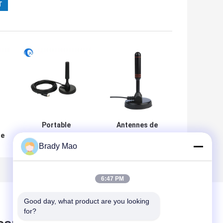
Portable
Antennes de
ne
magnétique
télévision
Brady Mao
c
montée aérienne
numérique haute
e
Ariel 5 dBi TV
définition
antenne Lora
extérieure à
n
antenne DVB-T2
longue portée
6:47 PM
l
Digital Camper
Good day, what product are you looking 
for?