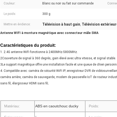
Couleur:
Blanc ou noir ou fait sur commande
Connec
Le poids:
300 g
Télévision à haut gain
Télévision extérieur
Mettre en évidence:
,
Antenne WIFI à monture magnétique avec connecteur mâle SMA
Caractéristiques du produit:
1. 2.4G antenne WiFi fonctionne à 2400MHz-5800MHz.
2Couverture de signal à 360 degrés, gain élevé avec ultra vitesse, et signal stable.
3Le support magnétique offre une installation facile et une queue de chien pers
4. Compatible avec: caméra de sécurité WiFi IP; enregistreur DVR de vidéosurveilla
caméra arrière, caméra de sauvegarde, modem de passerelle IoT de routeur industri
sans fil, élargisseur HDMI sans fil;
Matériau:
ABS en caoutchouc ducky
Poids: