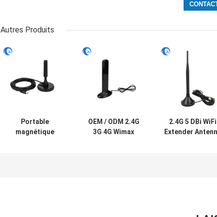
Autres Produits
Portable
OEM / ODM 2.4G
2.4G 5 DBi WiFi
magnétique
3G 4G Wimax
Extender Anten
aérienne Ariel TV
Antenne LTE 4G
magnétique ave
Antenne montée
Wimax à antenne
connecteur mâl
DVB-T2 Digital
extérieure
SMA pour la
Camper
magnétique plate
communicatio
sans fil de signa