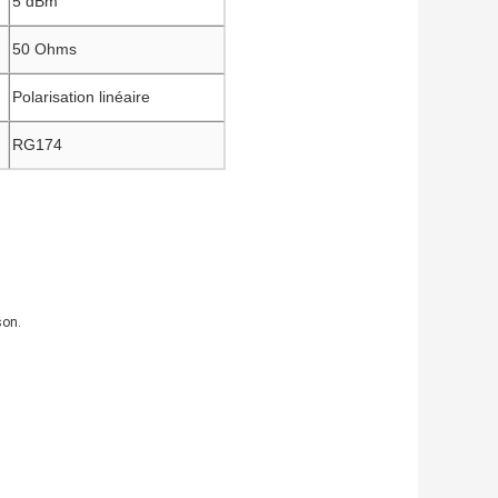
5 dBm
50 Ohms
Polarisation linéaire
RG174
son.