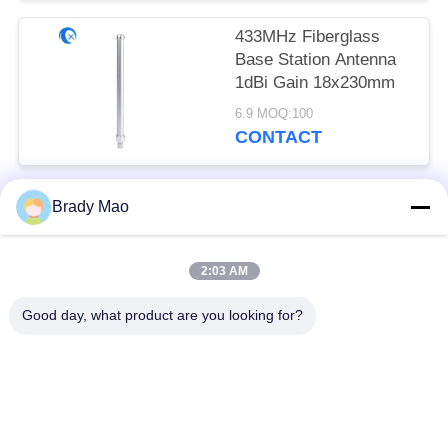
433MHz Fiberglass
Base Station Antenna
1dBi Gain 18x230mm
6.9 MOQ:100
CONTACT
Brady Mao
Catégories populaires
Tous
2:03 AM
Antenne d'Omni WiFi
Antenne GSM GPRS
Good day, what product are you looking for?
Antenne de
Antenne de station de
navigation de GPS
base de fibre de verre
antenne de récepteur
Antenne d'hélium