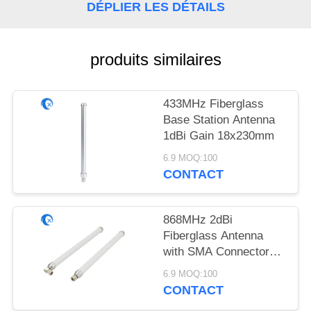
PLAN
DÉPLIER LES DÉTAILS
DU
SITE
produits similaires
PRIVACY
433MHz Fiberglass
POLICY
Base Station Antenna
1dBi Gain 18x230mm
6.9 MOQ:100
CONTACT
868MHz 2dBi
Fiberglass Antenna
with SMA Connector
18x230mm
6.9 MOQ:100
CONTACT