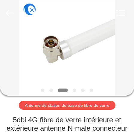
Dongguan
Tengxiang
Electronics
Co.,
Ltd..
All
Rights
Reserved.
MAISON
PRODUITS
AU
SUJET
DE
NOUS
Antenne de station de base de fibre de verre
VISITE
5dbi 4G fibre de verre intérieure et
D'USINE
extérieure antenne N-male connecteur