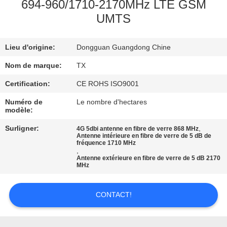
694-960/1710-2170MHz LTE GSM
UMTS
CONTRÔLE
DE
Lieu d'origine:
Dongguan Guangdong Chine
QUALITÉ
Nom de marque:
TX
CONTACTEZ-
Certification:
CE ROHS ISO9001
NOUS
Numéro de
Le nombre d'hectares
modèle:
Surligner:
,
4G 5dbi antenne en fibre de verre 868 MHz
NOUVELLES
Antenne intérieure en fibre de verre de 5 dB de
fréquence 1710 MHz
,
Antenne extérieure en fibre de verre de 5 dB 2170
CAS
MHz
VR
CONTACT!