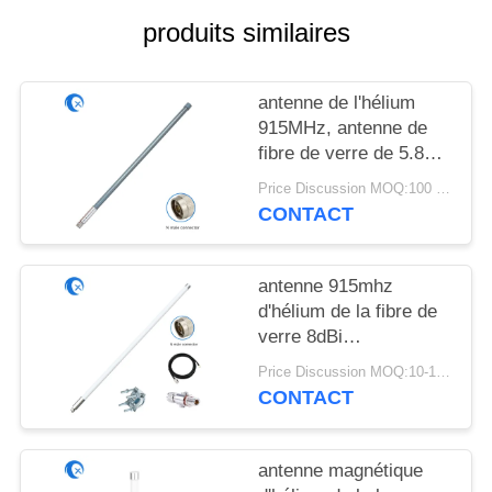
PLAN
produits similaires
DU
SITE
antenne de l'hélium
915MHz, antenne de
PRIVACY
fibre de verre de 5.8dBi
POLICY
Lorawan pour le
Price Discussion MOQ:100 PCs
dispositif d'IOT
CONTACT
antenne 915mhz
d'hélium de la fibre de
verre 8dBi
omnidirectionnelle avec
Price Discussion MOQ:10-100 pièces
le câble de 5foot
CONTACT
SLMR-400 pour le
mineur du chat
sauvage RAK
antenne magnétique
Sensecap d'hélium