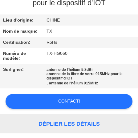
pour le dispositif d'IOT
CONTRÔLE
Lieu d'origine:
CHINE
DE
QUALITÉ
Nom de marque:
TX
Certification:
RoHs
CONTACTEZ-
Numéro de
TX-HG060
modèle:
NOUS
Surligner:
,
antenne de l'hélium 5.8dBi
antenne de la fibre de verre 915MHz pour le
dispositif d'IOT
NOUVELLES
,
antenne de l'hélium 915MHz
CAS
CONTACT!
VR
DÉPLIER LES DÉTAILS