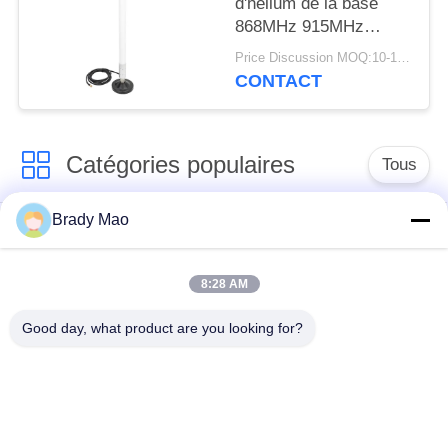
d'hélium de la base
868MHz 915MHz
d'antenne de fibre de
Price Discussion MOQ:10-100 pièces
verre de 860-930MHz
CONTACT
3dBi pour le mineur de
points névralgiques de
LoraWAN
Catégories populaires
Tous
Brady Mao
Antenne d'Omni WiFi
Antenne GSM GPRS
8:28 AM
Antenne de
Antenne de station de
navigation de GPS
base de fibre de verre
Good day, what product are you looking for?
antenne de récepteur
Antenne d'hélium
de wifi