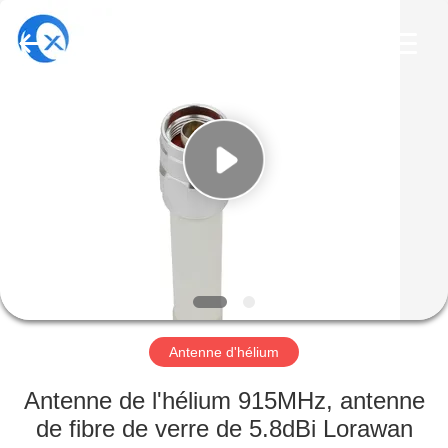
Dongguan
Tengxiang
Electronics
Co.,
Ltd..
All
Rights
Reserved.
MAISON
PRODUITS
AU
SUJET
DE
NOUS
Antenne d'hélium
VISITE
Antenne de l'hélium 915MHz, antenne
D'USINE
de fibre de verre de 5.8dBi Lorawan