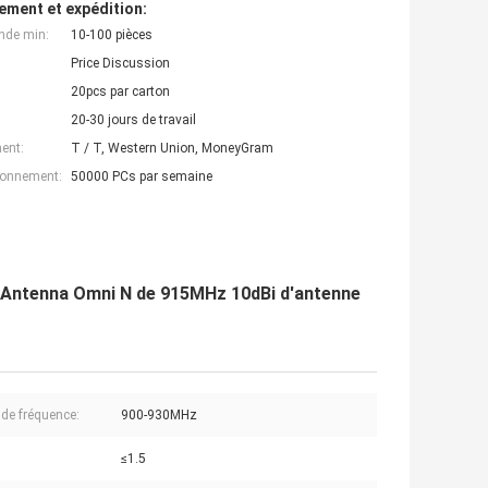
ement et expédition:
nde min:
10-100 pièces
Price Discussion
20pcs par carton
20-30 jours de travail
ent:
T / T, Western Union, MoneyGram
ionnement:
50000 PCs par semaine
m Antenna Omni N de 915MHz 10dBi d'antenne
de fréquence:
900-930MHz
≤1.5