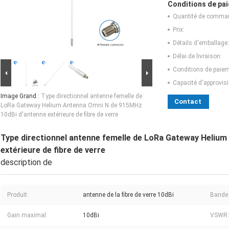
Conditions de pai
Quantité de comma
Prix:
Détails d'emballage:
Délai de livraison:
Conditions de paiem
Capacité d'approvis
Image Grand :
Type directionnel antenne femelle de
Contact
LoRa Gateway Helium Antenna Omni N de 915MHz
10dBi d'antenne extérieure de fibre de verre
Type directionnel antenne femelle de LoRa Gateway Heliu
extérieure de fibre de verre
description de
Produit:
antenne de la fibre de verre 10dBi
Bande 
Gain maximal:
10dBi
VSWR: