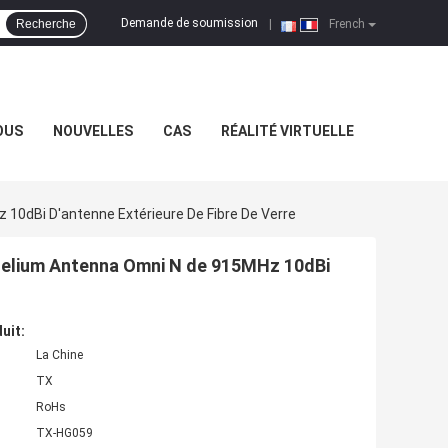
Demande de soumission
Recherche
|
French
OUS
NOUVELLES
CAS
RÉALITÉ VIRTUELLE
10dBi D'antenne Extérieure De Fibre De Verre
Helium Antenna Omni N de 915MHz 10dBi
uit:
La Chine
TX
RoHs
TX-HG059