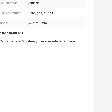
ion du mode:
Verticale
el de couverture:
Blanc, gris, ou noir
sions:
φ25*1200mm
jection meurent
e d'antenne de LoRa Gateway d'antenne extérieure d'hélium