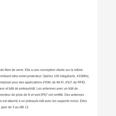
 de fibre de verre. Elle a une conception située sur la même
t inhibant ultra-violet protecteur. Opérez 100 mégahertz, 433MHz,
mployé pour des applications d'ISM, de Wi-Fi, d'IoT, de RFID,
eur et bâti de poteau/mât. Les antennes avec un bâti de
ecteur de prise de N et sont IP67 ont certifié. Des antennes
 est attaché à un poteau/à mât avec les supports inclus. Elles
 gain de 3 au dBi 12.