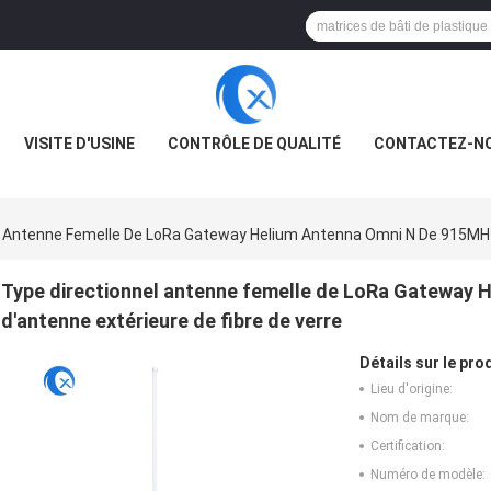
VISITE D'USINE
CONTRÔLE DE QUALITÉ
CONTACTEZ-N
l Antenne Femelle De LoRa Gateway Helium Antenna Omni N De 915MHz 
Type directionnel antenne femelle de LoRa Gateway 
d'antenne extérieure de fibre de verre
Détails sur le prod
Lieu d'origine:
Nom de marque:
Certification:
Numéro de modèle: