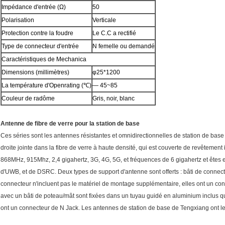
Impédance d'entrée (Ω)
50
Polarisation
Verticale
Protection contre la foudre
Le C.C a rectifié
Type de connecteur d'entrée
N femelle ou demandé
Caractéristiques de Mechanica
Dimensions (millimètres)
φ25*1200
La température d'Openrating (℃)
— 45~85
Couleur de radôme
Gris, noir, blanc
Antenne de fibre de verre pour la station de base
Ces séries sont les antennes résistantes et omnidirectionnelles de station de base
droite jointe dans la fibre de verre à haute densité, qui est couverte de revêtemen
868MHz, 915Mhz, 2,4 gigahertz, 3G, 4G, 5G, et fréquences de 6 gigahertz et êtes e
d'UWB, et de DSRC. Deux types de support d'antenne sont offerts : bâti de connect
connecteur n'incluent pas le matériel de montage supplémentaire, elles ont un conn
avec un bâti de poteau/mât sont fixées dans un tuyau guidé en aluminium inclus qui
ont un connecteur de N Jack. Les antennes de station de base de Tengxiang ont le