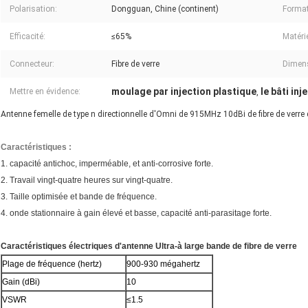
Polarisation:
Dongguan, Chine (continent)
Format
Efficacité:
≤65%
Matéri
Connecteur:
Fibre de verre
Dimen
moulage par injection plastique
le bâti in
Mettre en évidence:
,
Antenne femelle de type n directionnelle d'Omni de 915MHz 10dBi de fibre de verr
Caractéristiques :
1. capacité antichoc, imperméable, et anti-corrosive forte.
2.
Travail vingt-quatre heures sur vingt-quatre.
3.
Taille optimisée et bande de fréquence.
4. onde stationnaire à gain élevé et basse, capacité anti-parasitage forte.
Caractéristiques électriques d'antenne Ultra-à large bande de fibre de verre
Plage de fréquence (hertz)
900-930 mégahertz
Gain (dBi)
10
VSWR
≤1.5