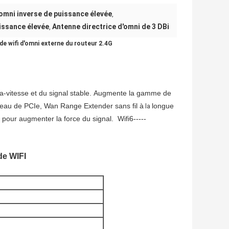
'omni inverse de puissance élevée
,
uissance élevée
Antenne directrice d'omni de 3 DBi
,
e wifi d'omni externe du routeur 2.4G
tra-vitesse et du signal stable. Augmente
la gamme de 
 réseau de PCIe, Wan Range Extender sans fil à
longue 
la
le pour augmenter la force du signal.
Wifi6-----
de WIFI