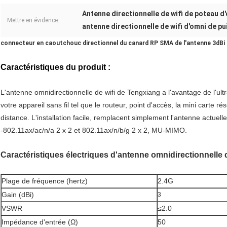
Antenne directionnelle de wifi de poteau d
Mettre en évidence:
antenne directionnelle de wifi d'omni de p
connecteur en caoutchouc directionnel du canard RP SMA de l'antenne 3dBi d
Caractéristiques du produit :
L'antenne omnidirectionnelle de wifi de Tengxiang a l'avantage de l'ul
votre appareil sans fil tel que le routeur, point d'accès, la mini carte
distance
. L'installation facile, remplacent simplement l'antenne actuel
-
802.11ax/ac/n/a 2 x 2 et 802.11ax/n/b/g 2 x 2, MU-MIMO.
Caractéristiques électriques d'antenne omnidirectionnelle 
Plage de fréquence (hertz)
2.4G
Gain (dBi)
3
VSWR
≤2.0
Impédance d'entrée (Ω)
50