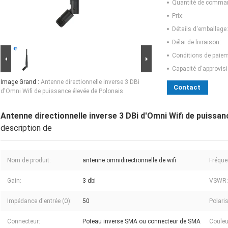
Quantité de comma
Prix:
Détails d'emballage:
Délai de livraison:
Conditions de paiem
Capacité d'approvis
Image Grand :
Antenne directionnelle inverse 3 DBi
Contact
d'Omni Wifi de puissance élevée de Polonais
Antenne directionnelle inverse 3 DBi d'Omni Wifi de puissan
description de
Nom de produit:
antenne omnidirectionnelle de wifi
Fréque
Gain:
3 dbi
VSWR:
Impédance d'entrée (Ω):
50
Polari
Connecteur:
Poteau inverse SMA ou connecteur de SMA
Couleu