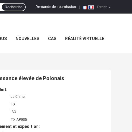
Demande de soumission
Recherche
|
French
OUS
NOUVELLES
CAS
RÉALITÉ VIRTUELLE
uissance élevée de Polonais
uit:
La Chine
TX
ISO
TX-AP085
ement et expédition: