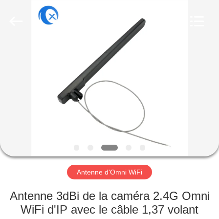
Dongguan
Tengxiang
Electronics
Co.,
Ltd..
All
Rights
Reserved.
MAISON
PRODUITS
AU
SUJET
DE
NOUS
Antenne d'Omni WiFi
VISITE
Antenne 3dBi de la caméra 2.4G Omni
D'USINE
WiFi d'IP avec le câble 1,37 volant