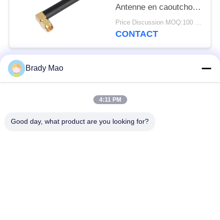
Antenne en caoutchouc
avec angle droit SMA
Price Discussion MOQ:100 pièces
mâle
CONTACT
Brady Mao
Catégories populaires
Tous
4:11 PM
Antenne d'Omni WiFi
Antenne GSM GPRS
Good day, what product are you looking for?
Antenne de
Antenne de station de
navigation de GPS
base de fibre de verre
antenne de récepteur
Antenne d'hélium
de wifi
antenne basse