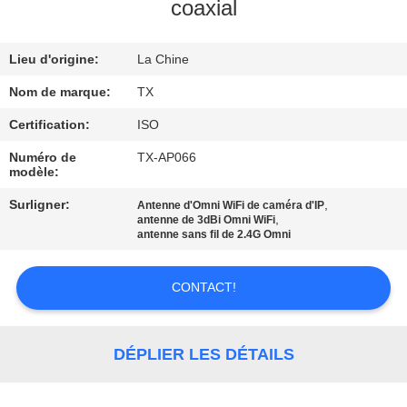
coaxial
CONTRÔLE
Lieu d'origine:
La Chine
DE
QUALITÉ
Nom de marque:
TX
Certification:
ISO
CONTACTEZ-
Numéro de
TX-AP066
modèle:
NOUS
Surligner:
,
Antenne d'Omni WiFi de caméra d'IP
,
antenne de 3dBi Omni WiFi
NOUVELLES
antenne sans fil de 2.4G Omni
CONTACT!
CAS
VR
DÉPLIER LES DÉTAILS