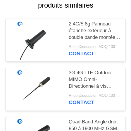
PLAN
produits similaires
DU
SITE
2.4G/5.8g Panneau
étanche extérieur à
double bande montée
PRIVACY
antenne WiFi avec
POLICY
Price Discussion MOQ:100 pièces
connecteur Rg174
CONTACT
Fraka
3G 4G LTE Outdoor
MIMO Omni-
Directionnel à vis
montée à l'antenne
Price Discussion MOQ:100 pièces
CONTACT
Quad Band Angle droit
850 à 1900 MHz GSM