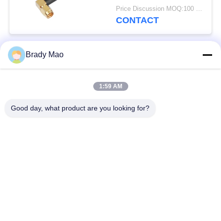
avec angle droit SMA
Price Discussion MOQ:100 pièces
mâle
CONTACT
Brady Mao
Catégories populaires
Tous
1:59 AM
Antenne d'Omni WiFi
Antenne GSM GPRS
Good day, what product are you looking for?
Antenne de
Antenne de station de
navigation de GPS
base de fibre de verre
antenne de récepteur
Antenne d'hélium
de wifi
antenne basse
antenne de 3G 4G 5G
magnétique