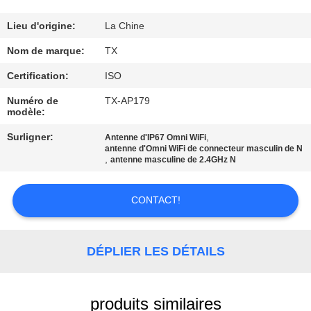
CONTRÔLE
Lieu d'origine:
La Chine
DE
Nom de marque:
TX
QUALITÉ
Certification:
ISO
Numéro de
TX-AP179
modèle:
CONTACTEZ-
NOUS
Surligner:
,
Antenne d'IP67 Omni WiFi
antenne d'Omni WiFi de connecteur masculin de N
,
antenne masculine de 2.4GHz N
NOUVELLES
CONTACT!
CAS
DÉPLIER LES DÉTAILS
VR
produits similaires