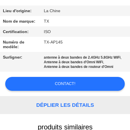
CONTRÔLE
Lieu d'origine:
La Chine
DE
Nom de marque:
TX
QUALITÉ
Certification:
ISO
Numéro de
TX-AP145
modèle:
CONTACTEZ-
NOUS
Surligner:
,
antenne à deux bandes de 2.4GHz 5.8GHz WiFi
,
Antenne à deux bandes d'Omni WiFi
Antenne à deux bandes de routeur d'Omni
NOUVELLES
CONTACT!
CAS
DÉPLIER LES DÉTAILS
VR
produits similaires