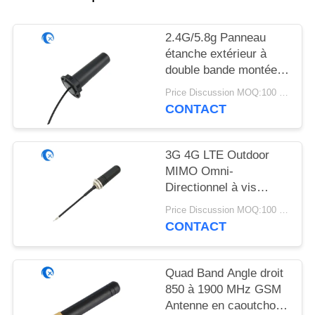
PLAN
DU
2.4G/5.8g Panneau
SITE
étanche extérieur à
double bande montée
antenne WiFi avec
PRIVACY
Price Discussion MOQ:100 pièces
connecteur Rg174
CONTACT
POLICY
Fraka
3G 4G LTE Outdoor
MIMO Omni-
Directionnel à vis
montée à l'antenne
Price Discussion MOQ:100 pièces
CONTACT
Quad Band Angle droit
850 à 1900 MHz GSM
Antenne en caoutchouc