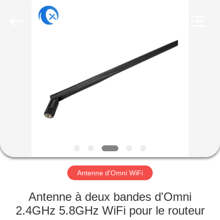
Dongguan
Tengxiang
Electronics
Co.,
Ltd..
All
Rights
Reserved.
MAISON
PRODUITS
AU
SUJET
DE
NOUS
Antenne d'Omni WiFi
VISITE
Antenne à deux bandes d'Omni
D'USINE
2.4GHz 5.8GHz WiFi pour le routeur