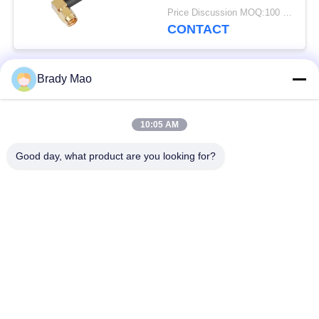
avec angle droit SMA
Price Discussion MOQ:100 pièces
mâle
CONTACT
Brady Mao
Catégories populaires
Tous
10:05 AM
Antenne d'Omni WiFi
Antenne GSM GPRS
Good day, what product are you looking for?
Antenne de
Antenne de station de
navigation de GPS
base de fibre de verre
antenne de récepteur
Antenne d'hélium
de wifi
antenne basse
antenne de 3G 4G 5G
magnétique