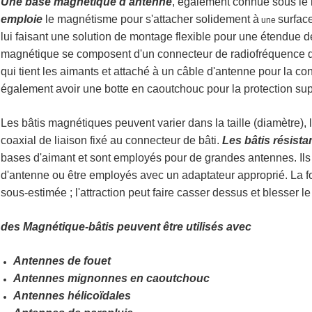
Une base magnétique d'antenne
, également connue sous le
emploie
le magnétisme pour s'attacher solidement à
surfac
une
lui faisant une solution de montage flexible pour une étendue d
magnétique se composent d'un connecteur de radiofréquence q
qui tient les aimants et attaché à un câble d'antenne pour la con
également avoir une botte en caoutchouc pour la protection supp
Les bâtis magnétiques peuvent varier dans la taille (diamètre), 
coaxial de liaison
fixé au connecteur de bâti.
Les bâtis résist
bases d'aimant et sont employés pour de grandes antennes. Ils
d'antenne ou être employés avec un adaptateur approprié. La f
sous-estimée ; l'attraction peut faire casser dessus et blesser le
des Magnétique-bâtis peuvent être utilisés avec
Antennes de fouet
Antennes mignonnes en caoutchouc
Antennes hélicoïdales