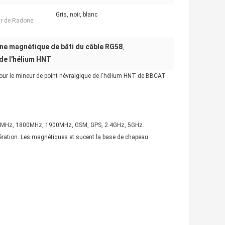
Gris, noir, blanc
r de Radone:
ne magnétique de bâti du câble RG58
,
de l'hélium HNT
ur le mineur de point névralgique de l'hélium HNT de BBCAT
900MHz, 1800MHz, 1900MHz, GSM, GPS, 2.4GHz, 5GHz.
pération. Les magnétiques et sucent la base de chapeau