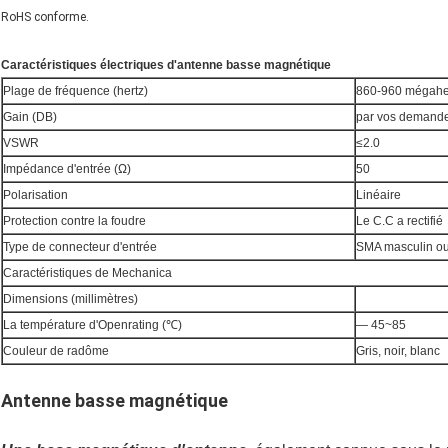
RoHS conforme.
Caractéristiques électriques d'antenne basse magnétique
Plage de fréquence (hertz)
860-960 mégahe
Gain (DB)
par vos demand
VSWR
≤2.0
Impédance d'entrée (Ω)
50
Polarisation
Linéaire
Protection contre la foudre
Le C.C a rectifié
Type de connecteur d'entrée
SMA masculin o
Caractéristiques de Mechanica
Dimensions (millimètres)
La température d'Openrating (℃)
— 45~85
Couleur de radôme
Gris, noir, blanc
Antenne basse magnétique