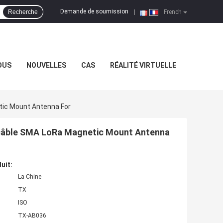
Demande de soumission
Recherche
|
French
OUS
NOUVELLES
CAS
RÉALITÉ VIRTUELLE
tic Mount Antenna For
u câble SMA LoRa Magnetic Mount Antenna
uit:
La Chine
TX
ISO
TX-AB036