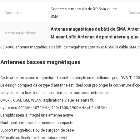
Connecteur masculin de RP SMA ou de
Connecteur:
Couleu
SMA
Antenne magnétique de bâti de SMA
Anten
,
Mettre en évidence:
Mineur LoRa Antenna de point névralgique 
860-960 antenne magnétique de bâti de mégahertz Lora avec RG58 le câble SMA po
Antennes basses magnétiques
Cette antenne basse magnétique fournit un simple ou multibande pour DVB-T, 
Le design compact de ce type d'antenne est idéal pour prolonger la couverture d'o
conviennent à fixer tous les appartement et surfaces métalliques.
DVB-T, GSM, ISM, WLAN, applications visuelles sans fil.
systèmes 400MHz~870MHz, 900/1800/1900MHz et 2.4/5GHz.
L'amplificateur a intégré une antenne active.
Haute performance et dimension compacte.
Support magnétique ou de surgeon de base.
Difficulté ou flexibilité d'inclinaison-pivot.