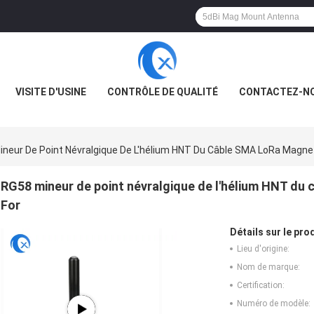
VISITE D'USINE
CONTRÔLE DE QUALITÉ
CONTACTEZ-N
ineur De Point Névralgique De L'hélium HNT Du Câble SMA LoRa Magne
RG58 mineur de point névralgique de l'hélium HNT d
For
Détails sur le prod
Lieu d'origine:
Nom de marque:
Certification:
Numéro de modèle: