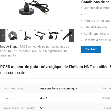
Conditions de pai
Quantité de comma
Prix:
Détails d'emballage:
Délai de livraison:
Conditions de paiem
Capacité d'approvis
Image Grand :
RG58 mineur de point névralgique de
Contact
l'hélium HNT du câble SMA LoRa Magnetic Mount
Antenna For
RG58 mineur de point névralgique de l'hélium HNT du câb
description de
nom de produit:
Antenne basse magnétique
Fréque
Gain:
dBi 4
VSWR:
Impédance d'entrée (Ω):
50
Type d