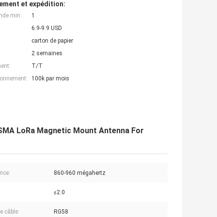
ement et expédition:
nde min:
1
6.9-9.9 USD
carton de papier
2 semaines
ent:
T/T
ionnement:
100k par mois
le SMA LoRa Magnetic Mount Antenna For
nce:
860-960 mégahertz
≤2.0
e câble:
RG58