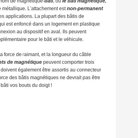
 nom de magnétique-
bâti
, ou
le bâti magnétique,
e métallique. L'attachement est
non-permanent
es applications. La plupart des bâtis de
ui est enfoncé dans un logement en plastique
nexion au dispositif en aval. Ils peuvent
lémentaire pour le bâti et le véhicule.
la force de
aimant, et la longueur du
câble
l'
ants de magnétique
peuvent comporter trois
 doivent également être assortis au connecteur
orce des bâtis magnétiques ne devrait pas être
 bâti vos bouts du doigt !