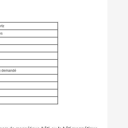
rtz
es
u demandé