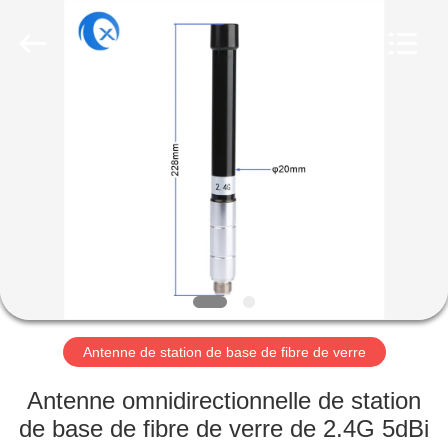
Dongguan
Tengxiang
Electronics
Co.,
Ltd..
All
Rights
Reserved.
MAISON
PRODUITS
AU
SUJET
DE
NOUS
Antenne de station de base de fibre de verre
VISITE
Antenne omnidirectionnelle de station
D'USINE
de base de fibre de verre de 2.4G 5dBi