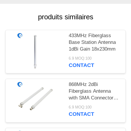
PLAN
DU
produits similaires
SITE
433MHz Fiberglass
PRIVACY
Base Station Antenna
POLICY
1dBi Gain 18x230mm
6.9 MOQ:100
CONTACT
868MHz 2dBi
Fiberglass Antenna
with SMA Connector
18x230mm
6.9 MOQ:100
CONTACT