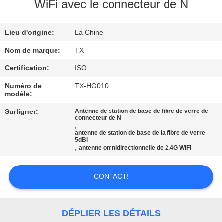
WiFi avec le connecteur de N
CONTRÔLE
Lieu d'origine:
La Chine
DE
QUALITÉ
Nom de marque:
TX
Certification:
ISO
CONTACTEZ-
Numéro de
TX-HG010
modèle:
NOUS
Surligner:
Antenne de station de base de fibre de verre de
connecteur de N
,
NOUVELLES
antenne de station de base de la fibre de verre
5dBi
,
antenne omnidirectionnelle de 2.4G WiFi
CAS
CONTACT!
VR
DÉPLIER LES DÉTAILS