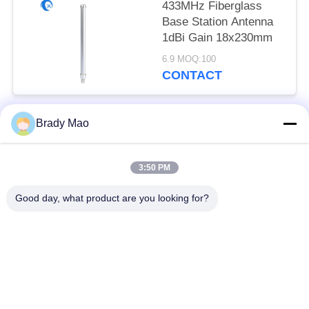
433MHz Fiberglass
Base Station Antenna
1dBi Gain 18x230mm
6.9 MOQ:100
CONTACT
Brady Mao
Catégories populaires
Tous
3:50 PM
Antenne d'Omni WiFi
Antenne GSM GPRS
Good day, what product are you looking for?
Antenne de
Antenne de station de
navigation de GPS
base de fibre de verre
antenne de récepteur
Antenne d'hélium
de wifi