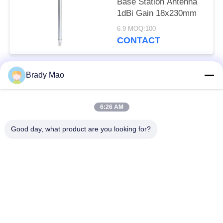
Base Station Antenna
1dBi Gain 18x230mm
6.9 MOQ:100
CONTACT
Brady Mao
Catégories populaires
Tous
6:26 AM
Antenne d'Omni WiFi
Antenne GSM GPRS
Good day, what product are you looking for?
Antenne de
Antenne de station de
navigation de GPS
base de fibre de verre
antenne de récepteur
Antenne d'hélium
de wifi