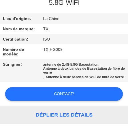
5.8G WiFi
CONTRÔLE
Lieu d'origine:
La Chine
DE
QUALITÉ
Nom de marque:
TX
Certification:
ISO
CONTACTEZ-
Numéro de
TX-HG009
modèle:
NOUS
Surligner:
,
antenne de 2.4G 5.8G Basestation
Antenne à deux bandes de Basestation de fibre de
verre
NOUVELLES
,
Antenne à deux bandes de WiFi de fibre de verre
CAS
CONTACT!
VR
DÉPLIER LES DÉTAILS