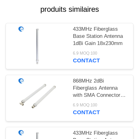
PLAN
produits similaires
DU
SITE
433MHz Fiberglass
Base Station Antenna
PRIVACY
1dBi Gain 18x230mm
POLICY
6.9 MOQ:100
CONTACT
868MHz 2dBi
Fiberglass Antenna
with SMA Connector
18x230mm
6.9 MOQ:100
CONTACT
433MHz Fiberglass