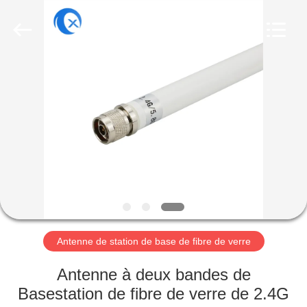
Dongguan
Tengxiang
Electronics
Co.,
Ltd..
All
Rights
Reserved.
MAISON
PRODUITS
AU
SUJET
DE
NOUS
Antenne de station de base de fibre de verre
VISITE
Antenne à deux bandes de
D'USINE
Basestation de fibre de verre de 2.4G