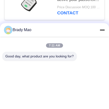
4G/GPS/Gnss Ace-
Price Discussion MOQ:100 pièces
Gtw-4G avec
CONTACT
connecteur mâle SMA
Brady Mao
Catégories populaires
Tous
7:11 AM
Antenne d'Omni WiFi
Antenne GSM GPRS
Good day, what product are you looking for?
Antenne de
Antenne de station de
navigation de GPS
base de fibre de verre
antenne de récepteur
Antenne d'hélium
de wifi
antenne basse
antenne de 3G 4G 5G