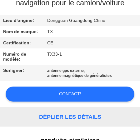
navigation pour le camion/voiture
CONTRÔLE
Lieu d'origine:
Dongguan Guangdong Chine
DE
QUALITÉ
Nom de marque:
TX
Certification:
CE
CONTACTEZ-
Numéro de
TX33-1
modèle:
NOUS
Surligner:
,
antenne gps externe
antenne magnétique de généralistes
NOUVELLES
CONTACT!
CAS
DÉPLIER LES DÉTAILS
VR