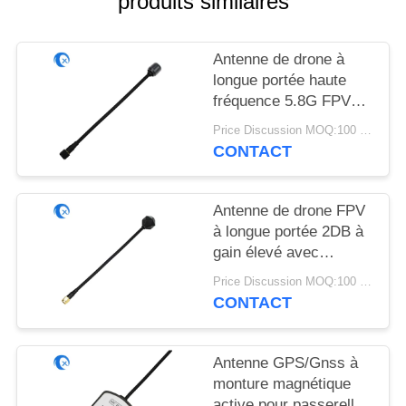
produits similaires
PLAN
DU
Antenne de drone à
SITE
longue portée haute
fréquence 5.8G FPV
PRIVACY
Antenne à gain élevé
Price Discussion MOQ:100 pièces
6DBi avec RG141
POLICY
CONTACT
Antenne de drone FPV
à longue portée 2DB à
gain élevé avec
connecteur mâle SMA
Price Discussion MOQ:100 pièces
4.9GHz/5.8GHz avec
CONTACT
RG141
Antenne GPS/Gnss à
monture magnétique
active pour passerelle