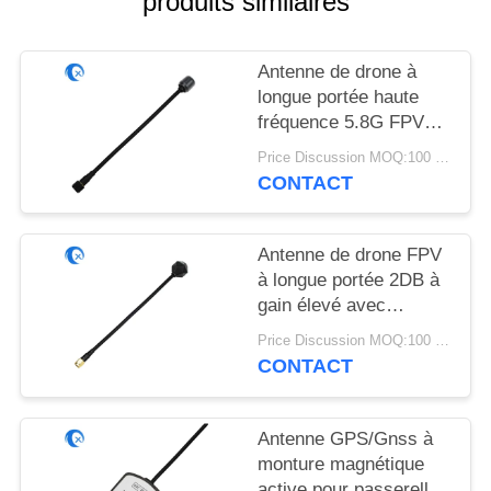
produits similaires
PLAN
DU
Antenne de drone à
SITE
longue portée haute
fréquence 5.8G FPV
PRIVACY
Antenne à gain élevé
Price Discussion MOQ:100 pièces
6DBi avec RG141
POLICY
CONTACT
Antenne de drone FPV
à longue portée 2DB à
gain élevé avec
connecteur mâle SMA
Price Discussion MOQ:100 pièces
4.9GHz/5.8GHz avec
CONTACT
RG141
Antenne GPS/Gnss à
monture magnétique
active pour passerelle