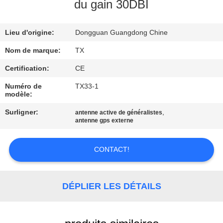
du gain 30DBI
CONTRÔLE
Lieu d'origine:
Dongguan Guangdong Chine
DE
QUALITÉ
Nom de marque:
TX
Certification:
CE
CONTACTEZ-
Numéro de
TX33-1
modèle:
NOUS
Surligner:
,
antenne active de généralistes
antenne gps externe
NOUVELLES
CONTACT!
CAS
DÉPLIER LES DÉTAILS
VR