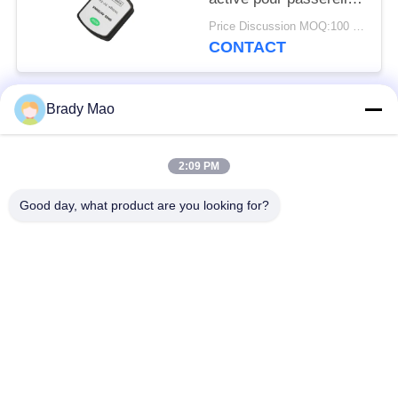
4G/GPS/Gnss Ace-
Price Discussion MOQ:100 pièces
Gtw-4G avec
CONTACT
connecteur mâle SMA
Brady Mao
Catégories populaires
Tous
2:09 PM
Antenne d'Omni WiFi
Antenne GSM GPRS
Good day, what product are you looking for?
Antenne de
Antenne de station de
navigation de GPS
base de fibre de verre
antenne de récepteur
Antenne d'hélium
de wifi
antenne basse
antenne de 3G 4G 5G