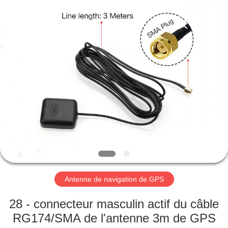
Dongguan
Tengxiang
Electronics
Co.,
Ltd..
All
Rights
Reserved.
MAISON
PRODUITS
AU
SUJET
DE
NOUS
Antenne de navigation de GPS
VISITE
28 - connecteur masculin actif du câble
D'USINE
RG174/SMA de l'antenne 3m de GPS