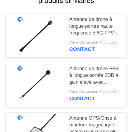
produits similaires
PLAN
DU
Antenne de drone à
SITE
longue portée haute
fréquence 5.8G FPV
PRIVACY
Antenne à gain élevé
Price Discussion MOQ:100 pièces
6DBi avec RG141
POLICY
CONTACT
Antenne de drone FPV
à longue portée 2DB à
gain élevé avec
connecteur mâle SMA
Price Discussion MOQ:100 pièces
4.9GHz/5.8GHz avec
CONTACT
RG141
Antenne GPS/Gnss à
monture magnétique
active pour passerelle