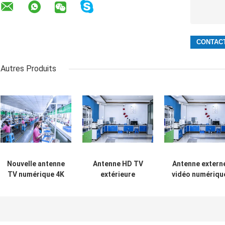
Autres Produits
Nouvelle antenne
Antenne HD TV
Antenne extern
TV numérique 4K
extérieure
vidéo numériqu
HD à longue
intérieure à
DVB-T avec
portée avec
longue portée
connecteur SM
amplificateur de
avec
signal pour Smart
amplificateur de