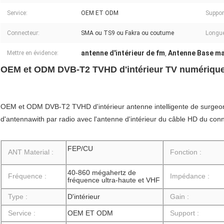
Service:
OEM ET ODM
Suppor
Connecteur:
SMA ou TS9 ou Fakra ou coutume
Longue
antenne d'intérieur de fm
Antenne Base m
Mettre en évidence:
,
OEM et ODM DVB-T2 TVHD d'intérieur TV numérique a
OEM et ODM DVB-T2 TVHD d'intérieur antenne intelligente de surgeon
d'antennawith par radio avec l'antenne d'intérieur du câble HD du c
FEP/CU
ANT Material :
Fonction :
40-860 mégahertz de
Fréquence :
Impédance :
fréquence ultra-haute et VHF
Type :
D'intérieur
Gain :
Service :
OEM ET ODM
Support :