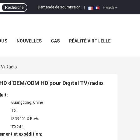
Demande de soumission
Recherche
|
French
OUS
NOUVELLES
CAS
RÉALITÉ VIRTUELLE
 TV/radio
TVHD d'OEM/ODM HD pour Digital TV/radio
uit:
Guangdong, Chine
TX
ISO9001 & RoHs
TX24-1
ement et expédition: