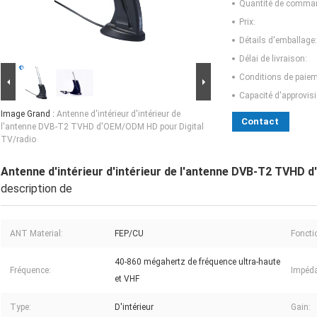
Quantité de comma
Prix:
Détails d'emballage:
Délai de livraison:
Conditions de paiem
Capacité d'approvis
Image Grand :
Antenne d'intérieur d'intérieur de
Contact
l'antenne DVB-T2 TVHD d'OEM/ODM HD pour Digital
TV/radio
Antenne d'intérieur d'intérieur de l'antenne DVB-T2 TVHD 
description de
ANT Material:
FEP/CU
Foncti
40-860 mégahertz de fréquence ultra-haute
Fréquence:
Impéd
et VHF
Type:
D'intérieur
Gain: