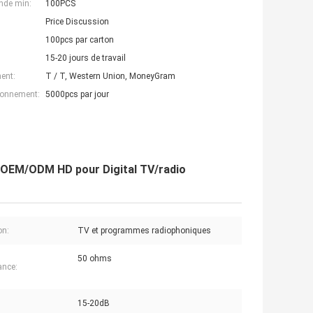
nde min:
100PCS
Price Discussion
100pcs par carton
15-20 jours de travail
ent:
T / T, Western Union, MoneyGram
ionnement:
5000pcs par jour
d'OEM/ODM HD pour Digital TV/radio
on:
TV et programmes radiophoniques
50 ohms
ance:
15-20dB