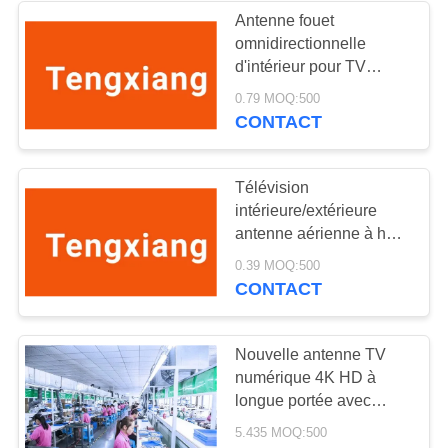
Antenne fouet
omnidirectionnelle
d'intérieur pour TV
numérique avec
0.79 MOQ:500
connecteur RP-SMA
CONTACT
mâle
Télévision
intérieure/extérieure
antenne aérienne à haut
gain Digital Statelite
0.39 MOQ:500
pour les signaux
CONTACT
VHF/UHF
Nouvelle antenne TV
numérique 4K HD à
longue portée avec
amplificateur de signal
5.435 MOQ:500
pour Smart TV et toutes