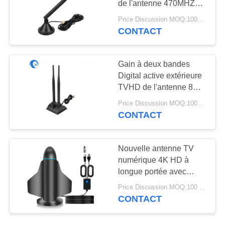
de l'antenne 470MHZ
RG174 de Digital
Price Discussion MOQ:100PCS
CONTACT
Gain à deux bandes
Digital active extérieure
TVHD de l'antenne 8DBI
du Portable HD
Price Discussion MOQ:100PCS
CONTACT
Nouvelle antenne TV
numérique 4K HD à
longue portée avec
amplificateur de signal
Price Discussion MOQ:100 pièces
pour Smart TV et toutes
CONTACT
les télévisions pour les
chaînes locales