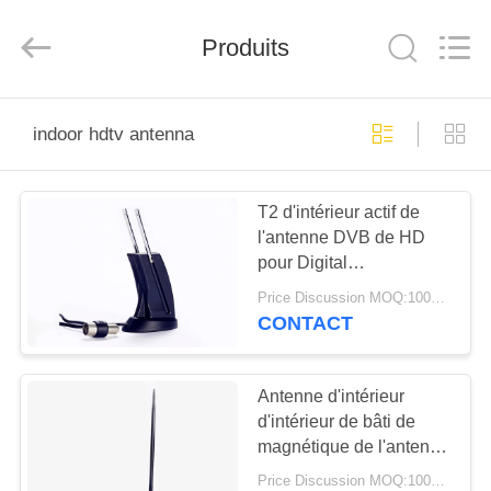
Dongguan
Tengxiang
Electronics
Produits
Co.,
Ltd..
All
Rights
Reserved.
MAISON
indoor hdtv antenna
PRODUITS
T2 d'intérieur actif de
l'antenne DVB de HD
AU
pour Digital
SUJET
TV/programmes
Price Discussion MOQ:100PCS
radiophoniques
DE
CONTACT
NOUS
Antenne d'intérieur
d'intérieur de bâti de
VISITE
magnétique de l'antenne
D'USINE
DVB Digital d'ATSC HD
Price Discussion MOQ:100PCS