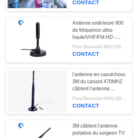
CONTACT
les télévisions pour les
chaînes locales
intérieures et extérieures
Antenne extérieure 900
de fréquence ultra-
haute/VHF/FM HD -
antenne 1800MHZ
Price Discussion MOQ:100PCS
extérieure portative
CONTACT
l'antenne en caoutchouc
3M du canard 470MHZ
câblent l'antenne
portative de Digital avec
Price Discussion MOQ:100PCS
le connecteur masculin
CONTACT
de SMA
3M câblent l'antenne
portative du surgeon TV