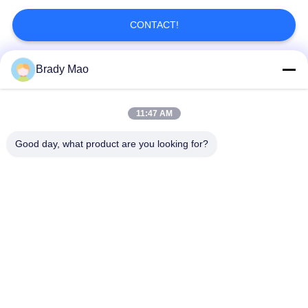
intérieures et extérieures
CONTACT!
Brady Mao
Catégories populaires
Tous
11:47 AM
Antenne d'Omni WiFi
Antenne GSM GPRS
Good day, what product are you looking for?
Antenne de
Antenne de station de
navigation de GPS
base de fibre de verre
antenne de récepteur
Antenne d'hélium
de wifi
antenne basse
antenne de 3G 4G 5G
magnétique