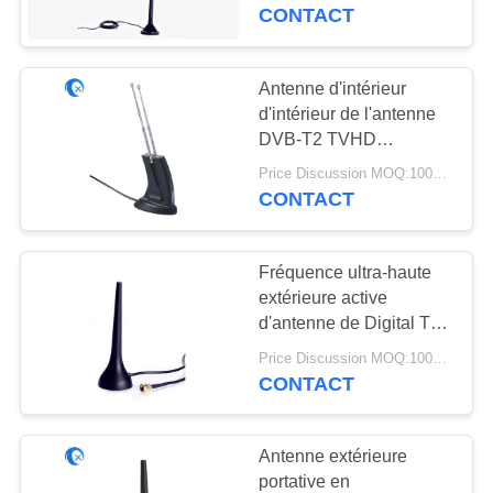
174 - 230MHZ/470 -
CONTACT
862MHZ
CONTRÔLE
DE
Antenne d'intérieur
QUALITÉ
d'intérieur de l'antenne
DVB-T2 TVHD
d'OEM/ODM HD pour
Price Discussion MOQ:100PCS
CONTACTEZ-
Digital TV/radio
CONTACT
NOUS
Fréquence ultra-haute
NOUVELLES
extérieure active
d'antenne de Digital TV
d'antenne de TVHD 470
CAS
Price Discussion MOQ:100PCS
- 860MHZ/VHF 174 -
CONTACT
230
VR
Antenne extérieure
portative en