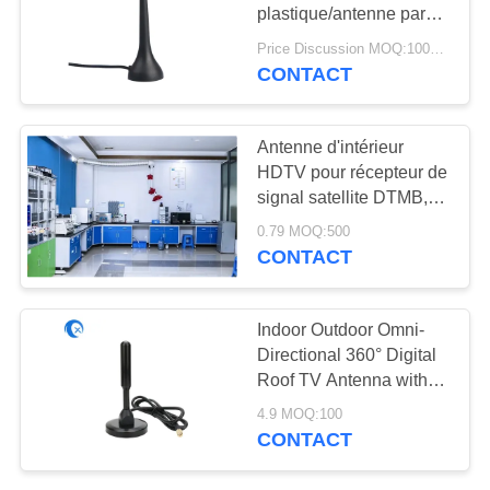
PLAN
plastique/antenne par
DU
radio de Digital avec
Price Discussion MOQ:100PCS
VHF 174 - 230
SITE
CONTACT
PRIVACY
Antenne d'intérieur
HDTV pour récepteur de
POLICY
signal satellite DTMB,
antenne de télévision
0.79 MOQ:500
numérique
CONTACT
Indoor Outdoor Omni-
Directional 360° Digital
Roof TV Antenna with
Magnetic Base 10 FT
4.9 MOQ:100
Coax Cable
CONTACT