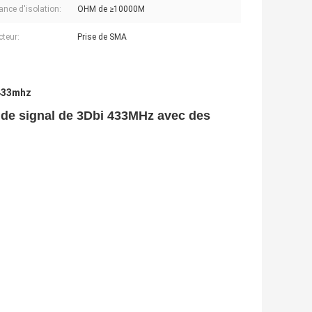
ance d'isolation:
OHM de ≥10000M
teur:
Prise de SMA
 433mhz
l de signal de 3Dbi 433MHz avec des