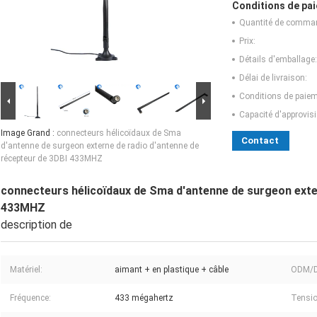
Conditions de pai
Quantité de comma
Prix:
Détails d'emballage:
Délai de livraison:
Conditions de paiem
Capacité d'approvis
Image Grand :
connecteurs hélicoïdaux de Sma
Contact
d'antenne de surgeon externe de radio d'antenne de
récepteur de 3DBI 433MHZ
connecteurs hélicoïdaux de Sma d'antenne de surgeon exte
433MHZ
description de
Matériel:
aimant + en plastique + câble
ODM/
Fréquence:
433 mégahertz
Tensio