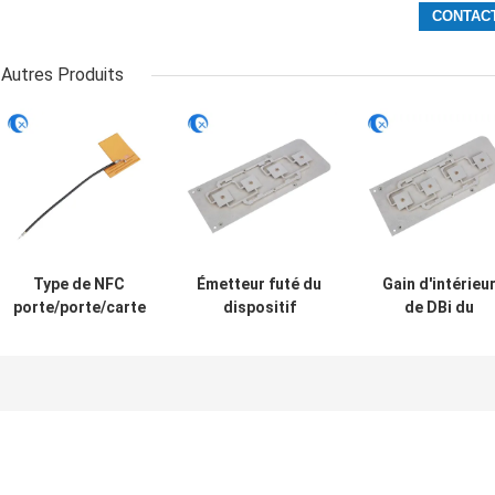
Autres Produits
Type de NFC
Émetteur futé du
Gain d'intérieu
porte/porte/carte
dispositif
de DBi du
d'en cuivre de
433MHZ rf
matériel 5 en
bobine de
construit dans le
métal de fer
l'antenne
support interne
d'antenne de
13.56MHZ RFID de
de l'antenne UFL
récepteur
433MHZ PCD
pour extérieur
433MHZ avec l
connecteur d'Ip