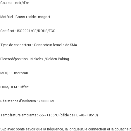
Couleur : noir/d'or
Matériel : Brass+cable+magnet
Certificat : ISO9001/CE/ROHS/FCC
Type de connecteur : Connecteur femelle de SMA
Électrodéposition : Nickelez /Golden Palting
MOQ : 1 morceau
ODM/DEM : Offert
Résistance d'isolation : ≥ 5000 MΩ
Température ambiante : -55~+155°C (câble de PE -40~+85°C)
Svp avec bonté savoir que la fréquence, la longueur, le connecteur et la gouache 