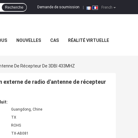
Demande de soumission
Recherche
|
French
OUS
NOUVELLES
CAS
RÉALITÉ VIRTUELLE
antenne De Récepteur De 3DBI 433MHZ
 externe de radio d'antenne de récepteur
uit:
Guangdong, Chine
TX
ROHS
TX-AB081