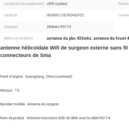
Longévité (accouplement):
≥500 (cycles)
Résist
certificat:
ISO9001/CE/ROHS/FCC
Connec
longueur:
2Meters RG174
antenne du pbc 433mhz
antenne du fouet
Mettre en évidence:
,
antenne hélicoïdale Wifi de surgeon externe sans fi
connecteurs de Sma
Point d'origine : Guangdong, Chine (continent)
Marque : TX
Number modèle : Antenne de surgeon
Nom de produit : Antenne masculine 3DBi de SMA avec le câble RG174