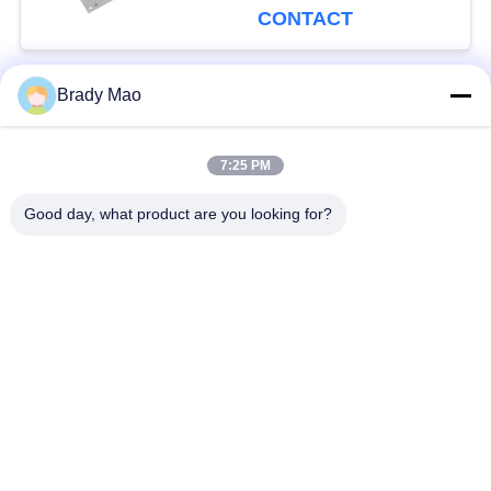
l'antenne UFL pour
CONTACT
extérieur
Brady Mao
Catégories populaires
Tous
7:25 PM
Antenne d'Omni WiFi
Antenne GSM GPRS
Good day, what product are you looking for?
Antenne de
Antenne de station de
navigation de GPS
base de fibre de verre
antenne de récepteur
Antenne d'hélium
de wifi
antenne basse
antenne de 3G 4G 5G
magnétique