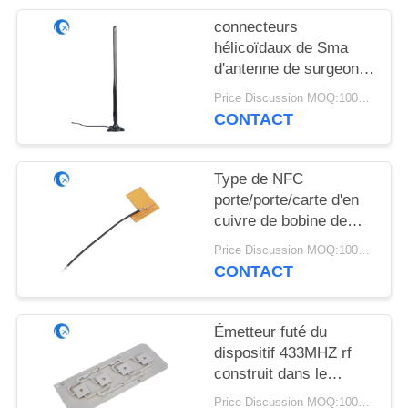
PLAN
connecteurs
DU
hélicoïdaux de Sma
SITE
d'antenne de surgeon
externe de radio
Price Discussion MOQ:100PCS
d'antenne de récepteur
PRIVACY
CONTACT
de 3DBI 433MHZ
POLICY
Type de NFC
porte/porte/carte d'en
cuivre de bobine de
l'antenne 13.56MHZ
Price Discussion MOQ:100PCS
RFID de 433MHZ PCD
CONTACT
Émetteur futé du
dispositif 433MHZ rf
construit dans le
support interne de
Price Discussion MOQ:100PCS