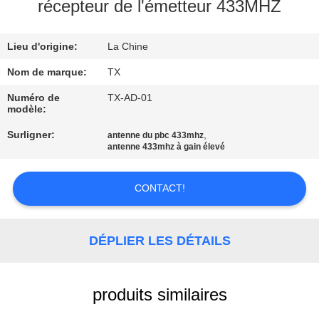
récepteur de l'émetteur 433MHZ
CONTRÔLE
Lieu d'origine:
La Chine
DE
QUALITÉ
Nom de marque:
TX
Numéro de
TX-AD-01
modèle:
CONTACTEZ-
Surligner:
,
antenne du pbc 433mhz
NOUS
antenne 433mhz à gain élevé
NOUVELLES
CONTACT!
CAS
DÉPLIER LES DÉTAILS
VR
produits similaires