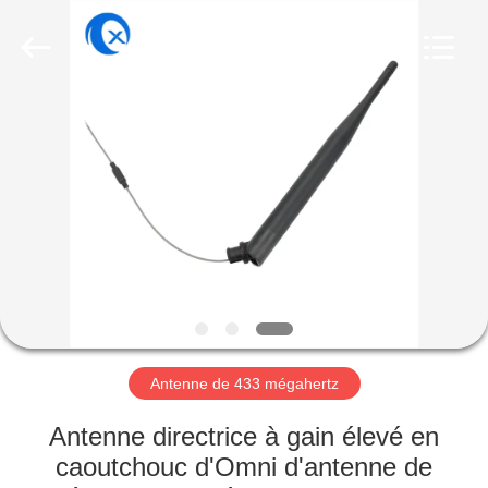
Dongguan
Tengxiang
Electronics
Co.,
Ltd..
All
Rights
Reserved.
MAISON
PRODUITS
AU
SUJET
DE
NOUS
Antenne de 433 mégahertz
VISITE
Antenne directrice à gain élevé en
D'USINE
caoutchouc d'Omni d'antenne de