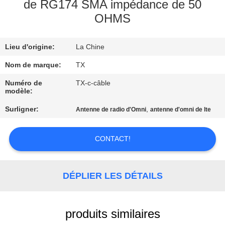
de RG174 SMA impédance de 50
OHMS
CONTRÔLE
DE
Lieu d'origine:
La Chine
QUALITÉ
Nom de marque:
TX
CONTACTEZ-
Numéro de
TX-c-câble
modèle:
NOUS
Surligner:
,
Antenne de radio d'Omni
antenne d'omni de lte
NOUVELLES
CONTACT!
CAS
DÉPLIER LES DÉTAILS
VR
produits similaires