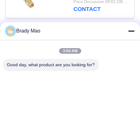
Price Discussion MOQ:100 pièces
mâle
CONTACT
Brady Mao
Catégories populaires
Tous
3:04 AM
Antenne d'Omni WiFi
Antenne GSM GPRS
Good day, what product are you looking for?
Antenne de
Antenne de station de
navigation de GPS
base de fibre de verre
antenne de récepteur
Antenne d'hélium
de wifi
antenne basse
antenne de 3G 4G 5G
magnétique