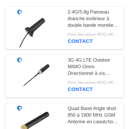
PLAN
DU
2.4G/5.8g Panneau
étanche extérieur à
SITE
double bande montée
antenne WiFi avec
Price Discussion MOQ:100 pièces
PRIVACY
connecteur Rg174
CONTACT
Fraka
POLICY
3G 4G LTE Outdoor
MIMO Omni-
Directionnel à vis
montée à l'antenne
Price Discussion MOQ:100 pièces
CONTACT
Quad Band Angle droit
850 à 1900 MHz GSM
Antenne en caoutchouc
avec angle droit SMA