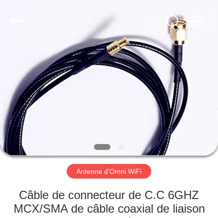
Dongguan
Tengxiang
Electronics
Co.,
Ltd..
All
Rights
Reserved.
MAISON
PRODUITS
AU
SUJET
DE
NOUS
Antenne d'Omni WiFi
VISITE
Câble de connecteur de C.C 6GHZ
D'USINE
MCX/SMA de câble coaxial de liaison