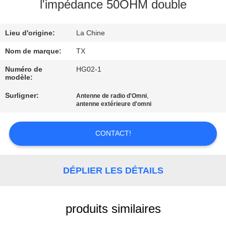
l'impédance 50OHM double
CONTRÔLE
Lieu d'origine:
La Chine
DE
QUALITÉ
Nom de marque:
TX
Numéro de
HG02-1
modèle:
CONTACTEZ-
Surligner:
,
Antenne de radio d'Omni
NOUS
antenne extérieure d'omni
NOUVELLES
CONTACT!
CAS
DÉPLIER LES DÉTAILS
VR
produits similaires