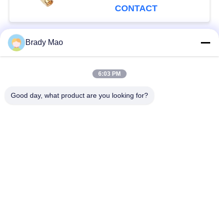
mâle
CONTACT
Brady Mao
Catégories populaires
Tous
6:03 PM
Antenne d'Omni WiFi
Antenne GSM GPRS
Good day, what product are you looking for?
Antenne de
Antenne de station de
navigation de GPS
base de fibre de verre
antenne de récepteur
Antenne d'hélium
de wifi
antenne basse
antenne de 3G 4G 5G
magnétique