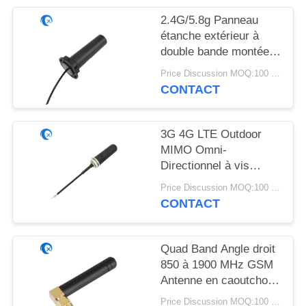
PLAN
2.4G/5.8g Panneau
DU
étanche extérieur à
SITE
double bande montée
antenne WiFi avec
Price Discussion MOQ:100 pièces
connecteur Rg174
PRIVACY
CONTACT
Fraka
POLICY
3G 4G LTE Outdoor
MIMO Omni-
Directionnel à vis
montée à l'antenne
Price Discussion MOQ:100 pièces
CONTACT
Quad Band Angle droit
850 à 1900 MHz GSM
Antenne en caoutchouc
avec angle droit SMA
Price Discussion MOQ:100 pièces