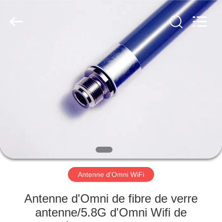
Dongguan
Tengxiang
Electronics
Co.,
Ltd..
All
Rights
Reserved.
MAISON
PRODUITS
AU
SUJET
DE
NOUS
Antenne d'Omni WiFi
VISITE
Antenne d'Omni de fibre de verre
D'USINE
antenne/5.8G d'Omni Wifi de