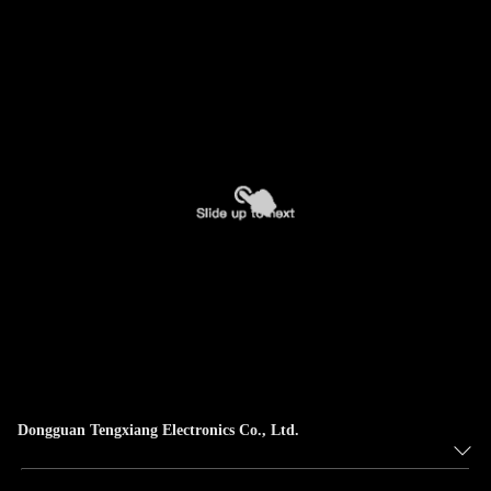
CONTRÔLE
DE
QUALITÉ
CONTACTEZ-
NOUS
NOUVELLES
CAS
VR
Dongguan Tengxiang Electronics Co., Ltd.